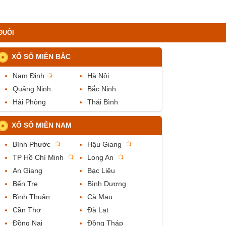
ĐUÔI
XỔ SỐ MIỀN BẮC
Nam Định
Hà Nội
Quảng Ninh
Bắc Ninh
Hải Phòng
Thái Bình
XỔ SỐ MIỀN NAM
Bình Phước
Hậu Giang
TP Hồ Chí Minh
Long An
An Giang
Bạc Liêu
Bến Tre
Bình Dương
Bình Thuận
Cà Mau
Cần Thơ
Đà Lạt
Đồng Nai
Đồng Tháp