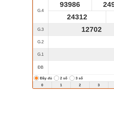
93986
24
G.4
24312
12702
G.3
G.2
G.1
ĐB
0
1
2
3