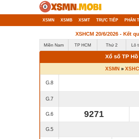
XSMN
XSMB
XSMT
TRỰC TIẾP
PHÂN T
XSHCM 20/6/2026 - Kết qu
Miền Nam
TP HCM
Thứ 2
Lô 
Xổ số TP Hồ
XSMN
»
XSH
G.8
G.7
9271
G.6
G.5