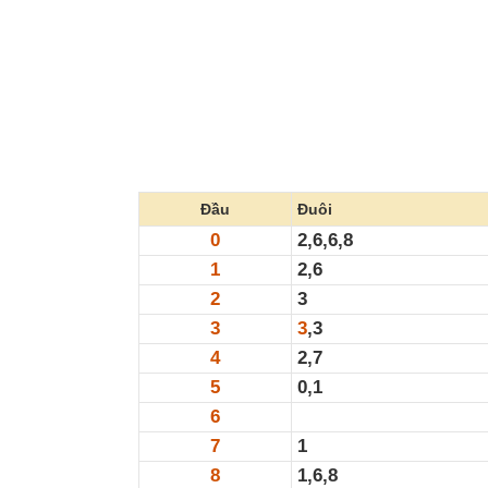
Đầu
Đuôi
0
2,6,6,8
1
2,6
2
3
3
3
,3
4
2,7
5
0,1
6
7
1
8
1,6,8