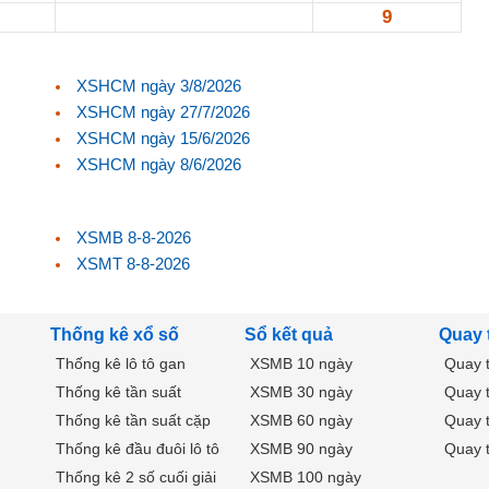
9
XSHCM ngày 3/8/2026
XSHCM ngày 27/7/2026
XSHCM ngày 15/6/2026
XSHCM ngày 8/6/2026
XSMB 8-8-2026
XSMT 8-8-2026
Thống kê xổ số
Sổ kết quả
Quay 
Thống kê lô tô gan
XSMB 10 ngày
Quay 
Thống kê tần suất
XSMB 30 ngày
Quay 
Thống kê tần suất cặp
XSMB 60 ngày
Quay 
Thống kê đầu đuôi lô tô
XSMB 90 ngày
Quay t
Thống kê 2 số cuối giải
XSMB 100 ngày