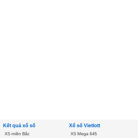
Kết quả xổ số
Xổ số Vietlott
XS miền Bắc
XS Mega 645