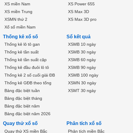
XS miền Nam
XS Power 655
XS miền Trung
XS Max 3D
XSMN thứ 2
XS Max 3D pro
Xổ số miền Nam
Thống kê xổ số
Sổ kết quả
Thống kê lô tô gan
XSMB 10 ngày
Thống kê tần suất
XSMB 30 ngày
Thống kê tần suất cặp
XSMB 60 ngày
Thống kê đầu đuôi lô tô
XSMB 90 ngày
Thống kê 2 số cuối giải ĐB
XSMB 100 ngày
Thống kê GĐB theo tổng
XSMN 30 ngày
Bảng đặc biệt tuần
XSMT 30 ngày
Bảng đặc biệt tháng
Bảng đặc biệt năm
Bảng đặc biệt năm 2026
Quay thử xổ số
Phân tích xổ số
Quay thử XS miền Bắc
Phân tích miền Bắc