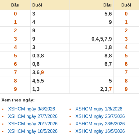
Đầu
Đuôi
Đầu
Đuôi
0
3
5,6
0
1
4
9
1
2
9
2
3
9
0,4,5,7,9
3
4
3
1,8
4
5
0,3,8
8,8
5
6
0,6
6,7
6
7
3,6,
9
7
8
4,5,5
5
8
9
1,3
2,3,
7
9
Xem theo ngày:
XSHCM ngày 3/8/2026
XSHCM ngày 1/8/2026
XSHCM ngày 27/7/2026
XSHCM ngày 25/7/2026
XSHCM ngày 20/7/2026
XSHCM ngày 23/5/2026
XSHCM ngày 18/5/2026
XSHCM ngày 16/5/2026