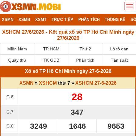
XSMN
XSMB
XSMT
TRỰC TIẾP
PHÂN TÍCH
THỐNG KÊ
SỔ
XSHCM 27/6/2026 - Kết quả xổ số TP Hồ Chí Minh ngày
27/6/2026
Miền Nam
TP HCM
Thứ 2
Lô tô gan
Quay thử
TK GĐB
Phân tích
Tần suất
Xổ số TP Hồ Chí Minh ngày 27-6-2026
XSMN
»
XSHCM
thứ 7 »
XSHCM 27-6-2026
28
G.8
347
G.7
3249
1646
9653
G.6