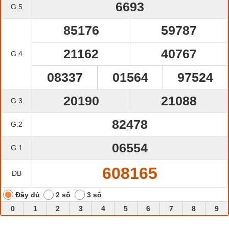
6693
G.5
85176
59787
21162
40767
G.4
08337
01564
97524
20190
21088
G.3
82478
G.2
06554
G.1
608165
ĐB
0
1
2
3
4
5
6
7
8
9