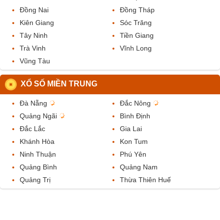
Đồng Nai
Đồng Tháp
Kiên Giang
Sóc Trăng
Tây Ninh
Tiền Giang
Trà Vinh
Vĩnh Long
Vũng Tàu
XỔ SỐ MIỀN TRUNG
Đà Nẵng
Đắc Nông
Quảng Ngãi
Bình Định
Đắc Lắc
Gia Lai
Khánh Hòa
Kon Tum
Ninh Thuận
Phú Yên
Quảng Bình
Quảng Nam
Quảng Trị
Thừa Thiên Huế