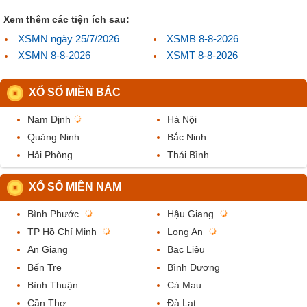
Xem thêm các tiện ích sau:
XSMN ngày 25/7/2026
XSMB 8-8-2026
XSMN 8-8-2026
XSMT 8-8-2026
XỔ SỐ MIỀN BẮC
Nam Định
Hà Nội
Quảng Ninh
Bắc Ninh
Hải Phòng
Thái Bình
XỔ SỐ MIỀN NAM
Bình Phước
Hậu Giang
TP Hồ Chí Minh
Long An
An Giang
Bạc Liêu
Bến Tre
Bình Dương
Bình Thuận
Cà Mau
Cần Thơ
Đà Lạt