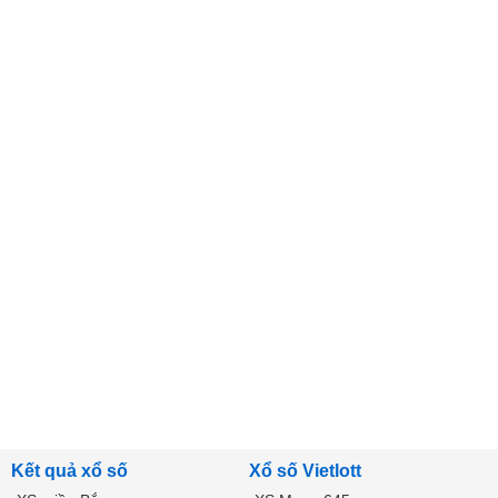
Kết quả xổ số
Xổ số Vietlott