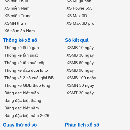
XS miền Bắc
XS Mega 645
XS miền Nam
XS Power 655
XS miền Trung
XS Max 3D
XSMN thứ 7
XS Max 3D pro
Xổ số miền Nam
Thống kê xổ số
Sổ kết quả
Thống kê lô tô gan
XSMB 10 ngày
Thống kê tần suất
XSMB 30 ngày
Thống kê tần suất cặp
XSMB 60 ngày
Thống kê đầu đuôi lô tô
XSMB 90 ngày
Thống kê 2 số cuối giải ĐB
XSMB 100 ngày
Thống kê GĐB theo tổng
XSMN 30 ngày
Bảng đặc biệt tuần
XSMT 30 ngày
Bảng đặc biệt tháng
Bảng đặc biệt năm
Bảng đặc biệt năm 2026
Quay thử xổ số
Phân tích xổ số