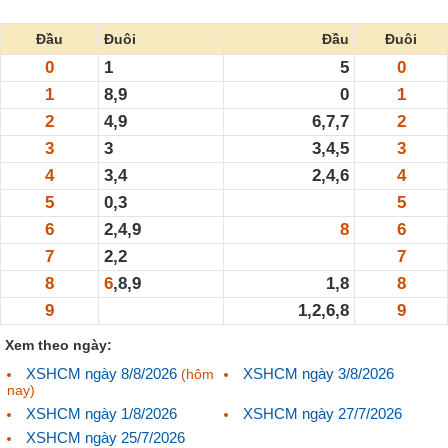
Đầu
Đuôi
Đầu
Đuôi
0
1
5
0
1
8,9
0
1
2
4,9
6,7,7
2
3
3
3,4,5
3
4
3,4
2,4,6
4
5
0,3
5
6
2,4,9
8
6
7
2,2
7
8
6
,8,9
1,8
8
9
1,2,6,8
9
Xem theo ngày:
XSHCM ngày 8/8/2026
XSHCM ngày 3/8/2026
(hôm
nay)
XSHCM ngày 1/8/2026
XSHCM ngày 27/7/2026
XSHCM ngày 25/7/2026