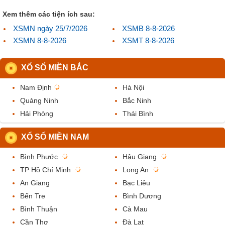
Xem thêm các tiện ích sau:
XSMN ngày 25/7/2026
XSMB 8-8-2026
XSMN 8-8-2026
XSMT 8-8-2026
XỔ SỐ MIỀN BẮC
Nam Định
Hà Nội
Quảng Ninh
Bắc Ninh
Hải Phòng
Thái Bình
XỔ SỐ MIỀN NAM
Bình Phước
Hậu Giang
TP Hồ Chí Minh
Long An
An Giang
Bạc Liêu
Bến Tre
Bình Dương
Bình Thuận
Cà Mau
Cần Thơ
Đà Lạt