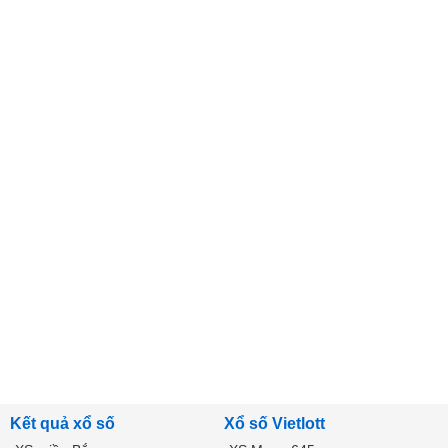
Kết quả xổ số
Xổ số Vietlott