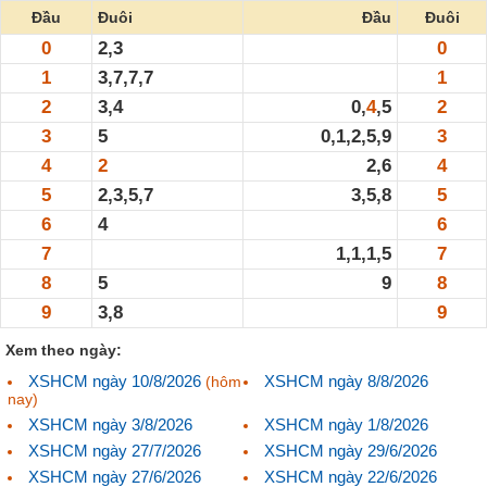
Đầu
Đuôi
Đầu
Đuôi
0
2,3
0
1
3,7,7,7
1
2
3,4
0,
4
,5
2
3
5
0,1,2,5,9
3
4
2
2,6
4
5
2,3,5,7
3,5,8
5
6
4
6
7
1,1,1,5
7
8
5
9
8
9
3,8
9
Xem theo ngày:
XSHCM ngày 10/8/2026
XSHCM ngày 8/8/2026
(hôm
nay)
XSHCM ngày 3/8/2026
XSHCM ngày 1/8/2026
XSHCM ngày 27/7/2026
XSHCM ngày 29/6/2026
XSHCM ngày 27/6/2026
XSHCM ngày 22/6/2026