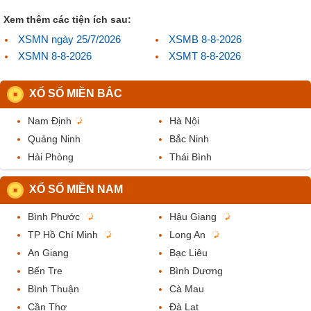
Xem thêm các tiện ích sau:
XSMN ngày 25/7/2026
XSMB 8-8-2026
XSMN 8-8-2026
XSMT 8-8-2026
XỔ SỐ MIỀN BẮC
Nam Định
Hà Nội
Quảng Ninh
Bắc Ninh
Hải Phòng
Thái Bình
XỔ SỐ MIỀN NAM
Bình Phước
Hậu Giang
TP Hồ Chí Minh
Long An
An Giang
Bạc Liêu
Bến Tre
Bình Dương
Bình Thuận
Cà Mau
Cần Thơ
Đà Lạt