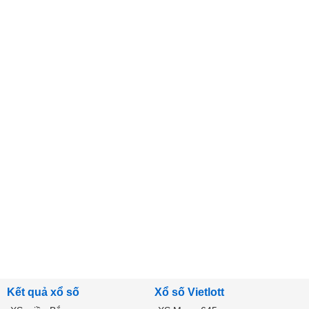
Kết quả xổ số
Xổ số Vietlott