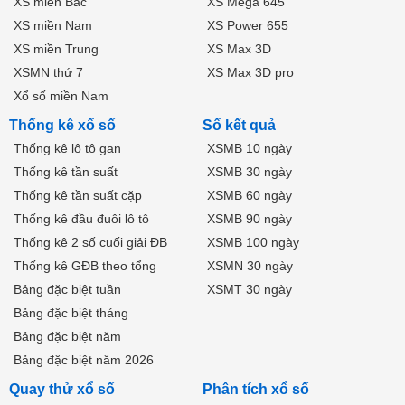
XS miền Bắc
XS Mega 645
XS miền Nam
XS Power 655
XS miền Trung
XS Max 3D
XSMN thứ 7
XS Max 3D pro
Xổ số miền Nam
Thống kê xổ số
Sổ kết quả
Thống kê lô tô gan
XSMB 10 ngày
Thống kê tần suất
XSMB 30 ngày
Thống kê tần suất cặp
XSMB 60 ngày
Thống kê đầu đuôi lô tô
XSMB 90 ngày
Thống kê 2 số cuối giải ĐB
XSMB 100 ngày
Thống kê GĐB theo tổng
XSMN 30 ngày
Bảng đặc biệt tuần
XSMT 30 ngày
Bảng đặc biệt tháng
Bảng đặc biệt năm
Bảng đặc biệt năm 2026
Quay thử xổ số
Phân tích xổ số