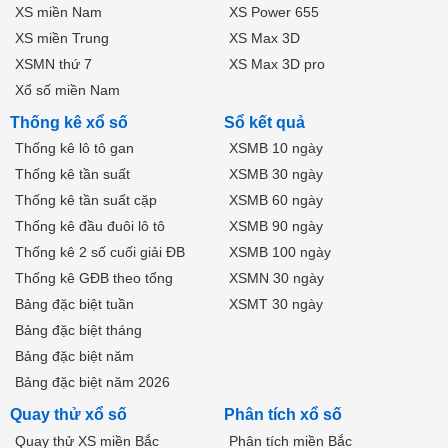
XS miền Nam
XS Power 655
XS miền Trung
XS Max 3D
XSMN thứ 7
XS Max 3D pro
Xổ số miền Nam
Thống kê xổ số
Sổ kết quả
Thống kê lô tô gan
XSMB 10 ngày
Thống kê tần suất
XSMB 30 ngày
Thống kê tần suất cặp
XSMB 60 ngày
Thống kê đầu đuôi lô tô
XSMB 90 ngày
Thống kê 2 số cuối giải ĐB
XSMB 100 ngày
Thống kê GĐB theo tổng
XSMN 30 ngày
Bảng đặc biệt tuần
XSMT 30 ngày
Bảng đặc biệt tháng
Bảng đặc biệt năm
Bảng đặc biệt năm 2026
Quay thử xổ số
Phân tích xổ số
Quay thử XS miền Bắc
Phân tích miền Bắc