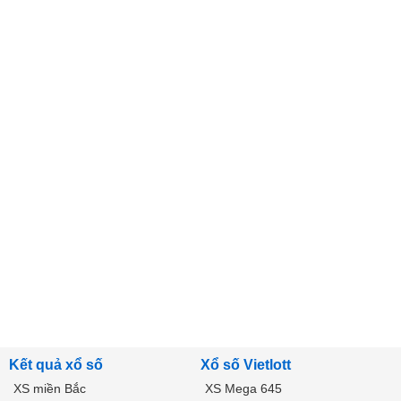
Kết quả xổ số
Xổ số Vietlott
XS miền Bắc
XS Mega 645