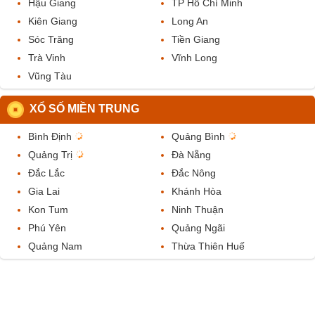
Hậu Giang
TP Hồ Chí Minh
Kiên Giang
Long An
Sóc Trăng
Tiền Giang
Trà Vinh
Vĩnh Long
Vũng Tàu
XỔ SỐ MIỀN TRUNG
Bình Định
Quảng Bình
Quảng Trị
Đà Nẵng
Đắc Lắc
Đắc Nông
Gia Lai
Khánh Hòa
Kon Tum
Ninh Thuận
Phú Yên
Quảng Ngãi
Quảng Nam
Thừa Thiên Huế