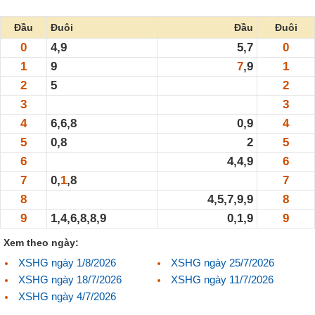
Đầu
Đuôi
Đầu
Đuôi
0
4,9
5,7
0
1
9
7
,9
1
2
5
2
3
3
4
6,6,8
0,9
4
5
0,8
2
5
6
4,4,9
6
7
0,
1
,8
7
8
4,5,7,9,9
8
9
1,4,6,8,8,9
0,1,9
9
Xem theo ngày:
XSHG ngày 1/8/2026
XSHG ngày 25/7/2026
XSHG ngày 18/7/2026
XSHG ngày 11/7/2026
XSHG ngày 4/7/2026