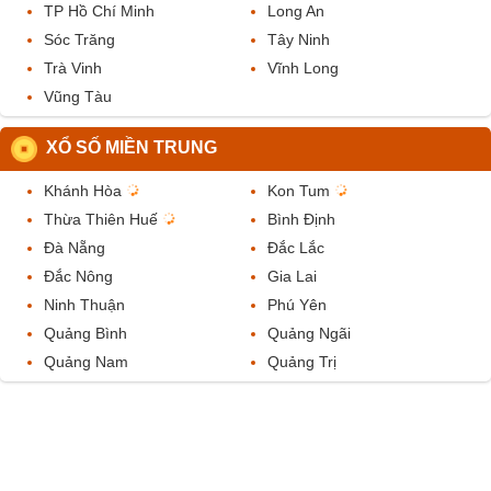
TP Hồ Chí Minh
Long An
Sóc Trăng
Tây Ninh
Trà Vinh
Vĩnh Long
Vũng Tàu
XỔ SỐ MIỀN TRUNG
Khánh Hòa
Kon Tum
Thừa Thiên Huế
Bình Định
Đà Nẵng
Đắc Lắc
Đắc Nông
Gia Lai
Ninh Thuận
Phú Yên
Quảng Bình
Quảng Ngãi
Quảng Nam
Quảng Trị