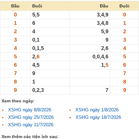
Đầu
Đuôi
Đầu
Đuôi
0
5,5
3,4,9
0
1
6
3,4,8
1
2
4
5,9
2
3
0,1
9
3
4
0,1,5
2,6
4
5
2,
6
0,0,4,6
5
6
4,5
1,
5
6
7
9
7
8
1
8
9
0,2,3
7
9
Xem theo ngày:
XSHG ngày 8/8/2026
XSHG ngày 1/8/2026
XSHG ngày 25/7/2026
XSHG ngày 18/7/2026
XSHG ngày 11/7/2026
Xem thêm các tiện ích sau: