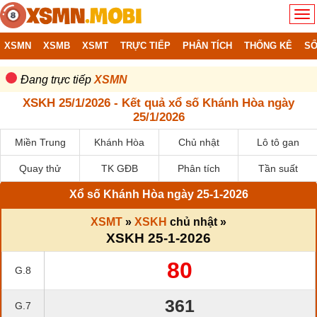
XSMN
XSMB
XSMT
TRỰC TIẾP
PHÂN TÍCH
THỐNG KÊ
SỔ
Đang trực tiếp
XSMN
XSKH 25/1/2026 - Kết quả xổ số Khánh Hòa ngày
25/1/2026
Miền Trung
Khánh Hòa
Chủ nhật
Lô tô gan
Quay thử
TK GĐB
Phân tích
Tần suất
Xổ số Khánh Hòa ngày 25-1-2026
XSMT
»
XSKH
chủ nhật »
XSKH 25-1-2026
80
G.8
361
G.7