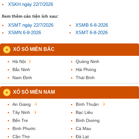
XSKH ngày 22/7/2026
Xem thêm các tiện ích sau:
XSMT ngày 22/7/2026
XSMB 6-8-2026
XSMN 6-8-2026
XSMT 6-8-2026
XỔ SỐ MIỀN BẮC
Hà Nội
Quảng Ninh
Bắc Ninh
Hải Phòng
Nam Định
Thái Bình
XỔ SỐ MIỀN NAM
An Giang
Bình Thuận
Tây Ninh
Bạc Liêu
Bến Tre
Bình Dương
Bình Phước
Cà Mau
Cần Thơ
Đà Lạt