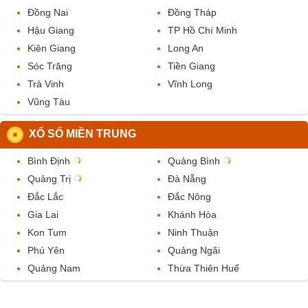
Đồng Nai
Đồng Tháp
Hậu Giang
TP Hồ Chí Minh
Kiên Giang
Long An
Sóc Trăng
Tiền Giang
Trà Vinh
Vĩnh Long
Vũng Tàu
XỔ SỐ MIỀN TRUNG
Bình Định
Quảng Bình
Quảng Trị
Đà Nẵng
Đắc Lắc
Đắc Nông
Gia Lai
Khánh Hòa
Kon Tum
Ninh Thuận
Phú Yên
Quảng Ngãi
Quảng Nam
Thừa Thiên Huế