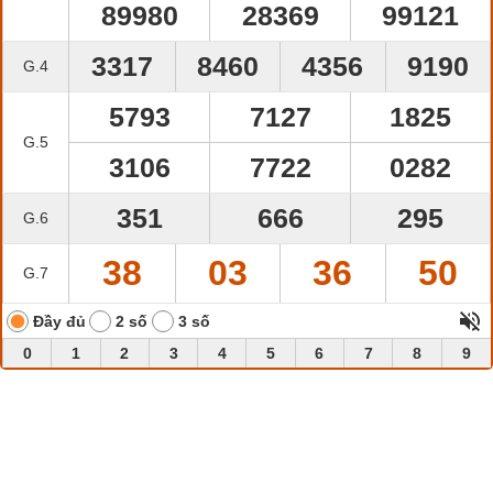
89980
28369
99121
3317
8460
4356
9190
G.4
5793
7127
1825
G.5
3106
7722
0282
351
666
295
G.6
38
03
36
50
G.7
0
1
2
3
4
5
6
7
8
9