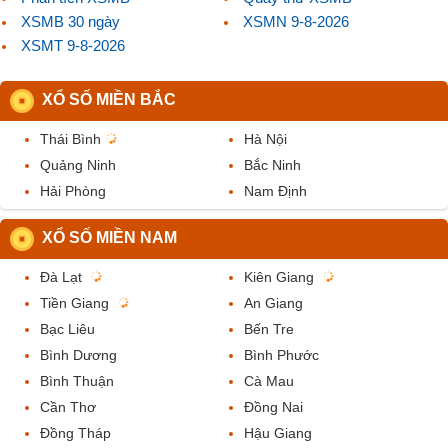
XSMB 30 ngày
XSMN 9-8-2026
XSMT 9-8-2026
XỔ SỐ MIỀN BẮC
Thái Bình
Hà Nội
Quảng Ninh
Bắc Ninh
Hải Phòng
Nam Định
XỔ SỐ MIỀN NAM
Đà Lạt
Kiên Giang
Tiền Giang
An Giang
Bạc Liêu
Bến Tre
Bình Dương
Bình Phước
Bình Thuận
Cà Mau
Cần Thơ
Đồng Nai
Đồng Tháp
Hậu Giang