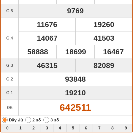
9769
G.5
11676
19260
14067
41503
G.4
58888
18699
16467
46315
82089
G.3
93848
G.2
19210
G.1
642511
ĐB
0
1
2
3
4
5
6
7
8
9