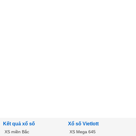
Kết quả xổ số
Xổ số Vietlott
XS miền Bắc
XS Mega 645