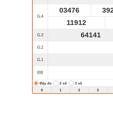
03476
39
G.4
11912
64141
G.3
G.2
G.1
ĐB
0
1
2
3