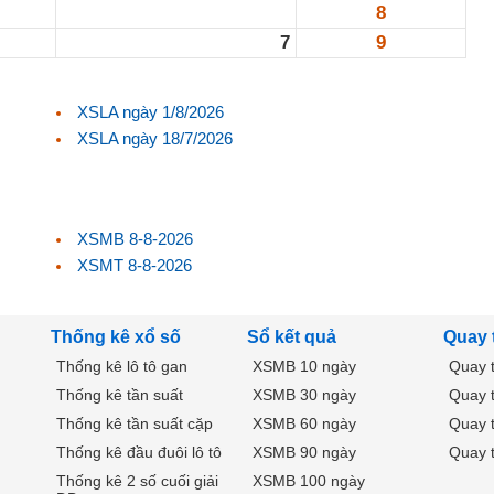
8
7
9
XSLA ngày 1/8/2026
XSLA ngày 18/7/2026
XSMB 8-8-2026
XSMT 8-8-2026
Thống kê xổ số
Sổ kết quả
Quay 
Thống kê lô tô gan
XSMB 10 ngày
Quay 
Thống kê tần suất
XSMB 30 ngày
Quay 
Thống kê tần suất cặp
XSMB 60 ngày
Quay 
Thống kê đầu đuôi lô tô
XSMB 90 ngày
Quay t
Thống kê 2 số cuối giải
XSMB 100 ngày