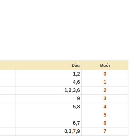
Đầu
Đuôi
1,2
0
4,6
1
1,2,3,6
2
9
3
5,8
4
5
6,7
6
0,3,
7
,9
7