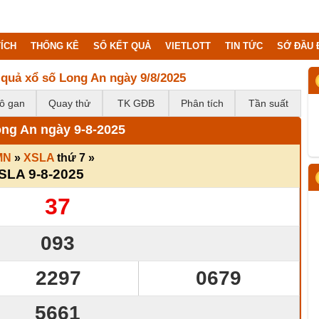
ÍCH
THỐNG KÊ
SỔ KẾT QUẢ
VIETLOTT
TIN TỨC
SỚ ĐẦU 
 quả xổ số Long An ngày 9/8/2025
tô gan
Quay thử
TK GĐB
Phân tích
Tần suất
ong An ngày 9-8-2025
MN
»
XSLA
thứ 7 »
SLA 9-8-2025
37
093
2297
0679
5661