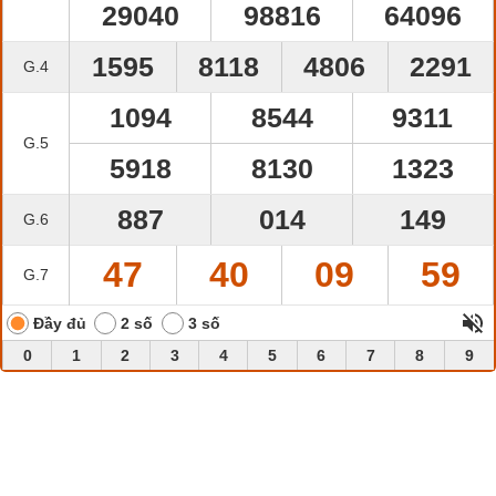
29040
98816
64096
1595
8118
4806
2291
G.4
1094
8544
9311
G.5
5918
8130
1323
887
014
149
G.6
47
40
09
59
G.7
0
1
2
3
4
5
6
7
8
9