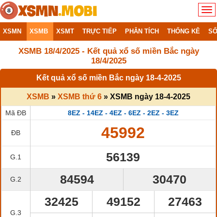
XSMN
XSMB
XSMT
TRỰC TIẾP
PHÂN TÍCH
THỐNG KÊ
SỔ
XSMB 18/4/2025 - Kết quả xổ số miền Bắc ngày
18/4/2025
Kết quả xổ số miền Bắc ngày 18-4-2025
XSMB
»
XSMB thứ 6
» XSMB ngày 18-4-2025
Mã ĐB
8EZ - 14EZ - 4EZ - 6EZ - 2EZ - 3EZ
45992
ĐB
56139
G.1
84594
30470
G.2
32425
49152
27463
G.3