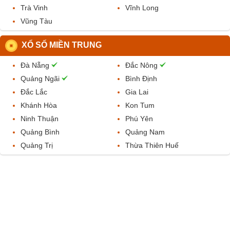
Trà Vinh
Vĩnh Long
Vũng Tàu
XỔ SỐ MIỀN TRUNG
Đà Nẵng
Đắc Nông
Quảng Ngãi
Bình Định
Đắc Lắc
Gia Lai
Khánh Hòa
Kon Tum
Ninh Thuận
Phú Yên
Quảng Bình
Quảng Nam
Quảng Trị
Thừa Thiên Huế