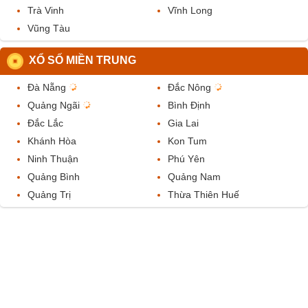
Trà Vinh
Vĩnh Long
Vũng Tàu
XỔ SỐ MIỀN TRUNG
Đà Nẵng
Đắc Nông
Quảng Ngãi
Bình Định
Đắc Lắc
Gia Lai
Khánh Hòa
Kon Tum
Ninh Thuận
Phú Yên
Quảng Bình
Quảng Nam
Quảng Trị
Thừa Thiên Huế