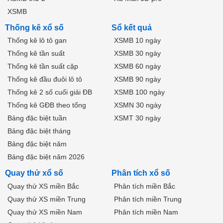
XSMB
Thống kê xổ số
Sổ kết quả
Thống kê lô tô gan
XSMB 10 ngày
Thống kê tần suất
XSMB 30 ngày
Thống kê tần suất cặp
XSMB 60 ngày
Thống kê đầu đuôi lô tô
XSMB 90 ngày
Thống kê 2 số cuối giải ĐB
XSMB 100 ngày
Thống kê GĐB theo tổng
XSMN 30 ngày
Bảng đặc biệt tuần
XSMT 30 ngày
Bảng đặc biệt tháng
Bảng đặc biệt năm
Bảng đặc biệt năm 2026
Quay thử xổ số
Phân tích xổ số
Quay thử XS miền Bắc
Phân tích miền Bắc
Quay thử XS miền Trung
Phân tích miền Trung
Quay thử XS miền Nam
Phân tích miền Nam