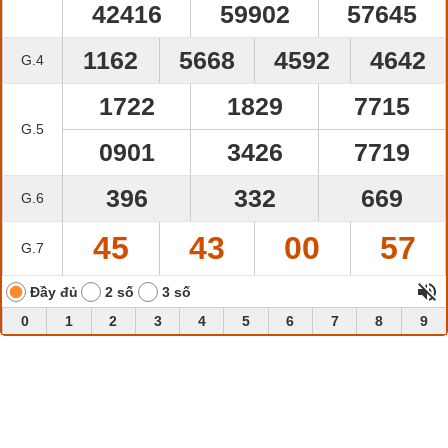
42416
59902
57645
1162
5668
4592
4642
G.4
1722
1829
7715
G.5
0901
3426
7719
396
332
669
G.6
45
43
00
57
G.7
0
1
2
3
4
5
6
7
8
9