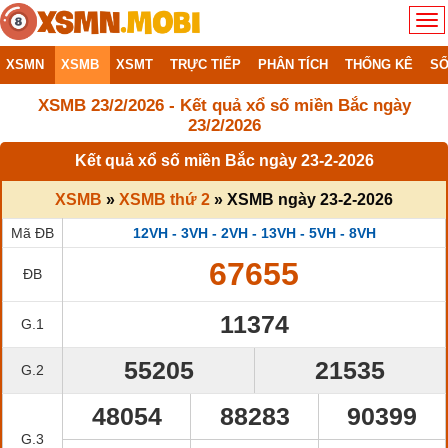
XSMN
XSMB
XSMT
TRỰC TIẾP
PHÂN TÍCH
THỐNG KÊ
SỔ
XSMB 23/2/2026 - Kết quả xổ số miền Bắc ngày
23/2/2026
Kết quả xổ số miền Bắc ngày 23-2-2026
XSMB
»
XSMB thứ 2
» XSMB ngày 23-2-2026
Mã ĐB
12VH - 3VH - 2VH - 13VH - 5VH - 8VH
67655
ĐB
11374
G.1
55205
21535
G.2
48054
88283
90399
G.3