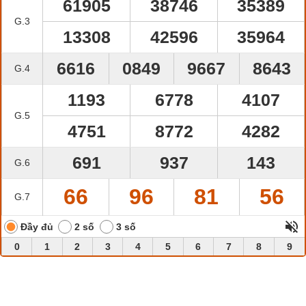
61905
38746
35389
G.3
13308
42596
35964
6616
0849
9667
8643
G.4
1193
6778
4107
G.5
4751
8772
4282
691
937
143
G.6
66
96
81
56
G.7
0
1
2
3
4
5
6
7
8
9