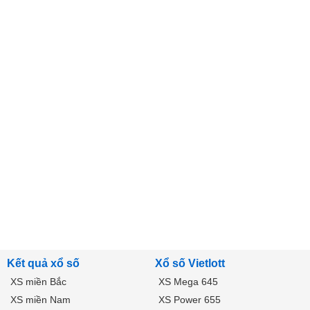
Kết quả xổ số
Xổ số Vietlott
XS miền Bắc
XS Mega 645
XS miền Nam
XS Power 655