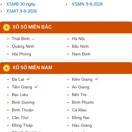
XSMB 30 ngày
XSMN 9-8-2026
XSMT 9-8-2026
XỔ SỐ MIỀN BẮC
Thái Bình
Hà Nội
Quảng Ninh
Bắc Ninh
Hải Phòng
Nam Định
XỔ SỐ MIỀN NAM
Đà Lạt
Kiên Giang
Tiền Giang
An Giang
Bạc Liêu
Bến Tre
Bình Dương
Bình Phước
Bình Thuận
Cà Mau
Cần Thơ
Đồng Nai
Đồng Tháp
Hậu Giang