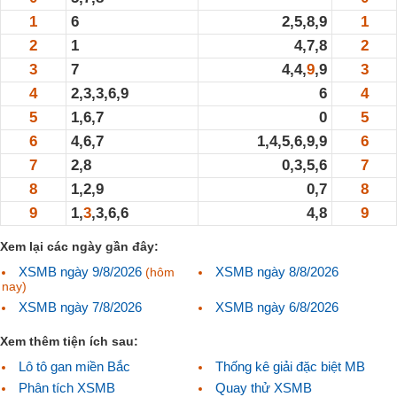
1
6
2,5,8,9
1
2
1
4,7,8
2
3
7
4,4,
9
,9
3
4
2,3,3,6,9
6
4
5
1,6,7
0
5
6
4,6,7
1,4,5,6,9,9
6
7
2,8
0,3,5,6
7
8
1,2,9
0,7
8
9
1,
3
,3,6,6
4,8
9
Xem lại các ngày gần đây:
XSMB ngày 9/8/2026
XSMB ngày 8/8/2026
(hôm
nay)
XSMB ngày 7/8/2026
XSMB ngày 6/8/2026
Xem thêm tiện ích sau:
Lô tô gan miền Bắc
Thống kê giải đặc biệt MB
Phân tích XSMB
Quay thử XSMB