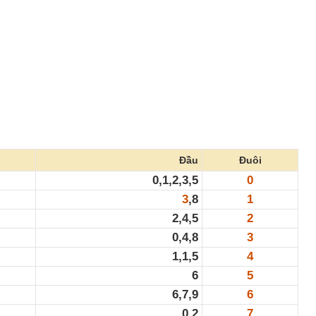
Đầu
Đuôi
0,1,2,3,5
0
3
,8
1
2,4,5
2
0,4,8
3
1,1,5
4
6
5
6,7,9
6
0,2
7