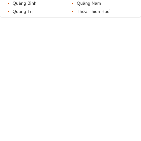
Quảng Bình
Quảng Nam
Quảng Trị
Thừa Thiên Huế