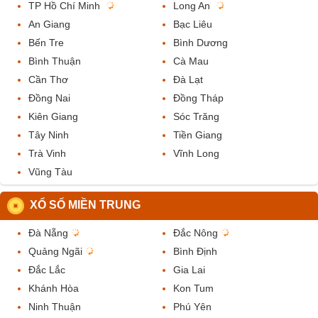
TP Hồ Chí Minh
Long An
An Giang
Bạc Liêu
Bến Tre
Bình Dương
Bình Thuận
Cà Mau
Cần Thơ
Đà Lạt
Đồng Nai
Đồng Tháp
Kiên Giang
Sóc Trăng
Tây Ninh
Tiền Giang
Trà Vinh
Vĩnh Long
Vũng Tàu
XỔ SỐ MIỀN TRUNG
Đà Nẵng
Đắc Nông
Quảng Ngãi
Bình Định
Đắc Lắc
Gia Lai
Khánh Hòa
Kon Tum
Ninh Thuận
Phú Yên