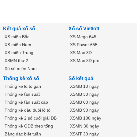
Kết quả xổ số
Xổ số Vietlott
XS miền Bắc
XS Mega 645
XS miền Nam
XS Power 655
XS miền Trung
XS Max 3D
XSMN thứ 2
XS Max 3D pro
Xổ số miền Nam
Thống kê xổ số
Sổ kết quả
Thống kê lô tô gan
XSMB 10 ngày
Thống kê tần suất
XSMB 30 ngày
Thống kê tần suất cặp
XSMB 60 ngày
Thống kê đầu đuôi lô tô
XSMB 90 ngày
Thống kê 2 số cuối giải ĐB
XSMB 100 ngày
Thống kê GĐB theo tổng
XSMN 30 ngày
Bảng đặc biệt tuần
XSMT 30 ngày