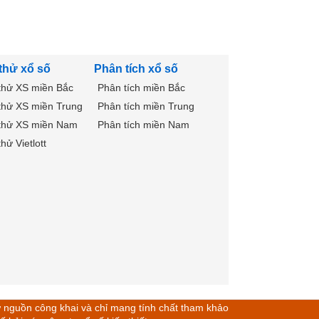
thử xổ số
Phân tích xổ số
thử XS miền Bắc
Phân tích miền Bắc
thử XS miền Trung
Phân tích miền Trung
thử XS miền Nam
Phân tích miền Nam
hử Vietlott
ừ nguồn công khai và chỉ mang tính chất tham khảo