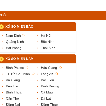
ĐUÔI
XỔ SỐ MIỀN BẮC
Nam Định
Hà Nội
Quảng Ninh
Bắc Ninh
Hải Phòng
Thái Bình
XỔ SỐ MIỀN NAM
Bình Phước
Hậu Giang
TP Hồ Chí Minh
Long An
An Giang
Bạc Liêu
Bến Tre
Bình Dương
Bình Thuận
Cà Mau
Cần Thơ
Đà Lạt
Đồng Nai
Đồng Tháp