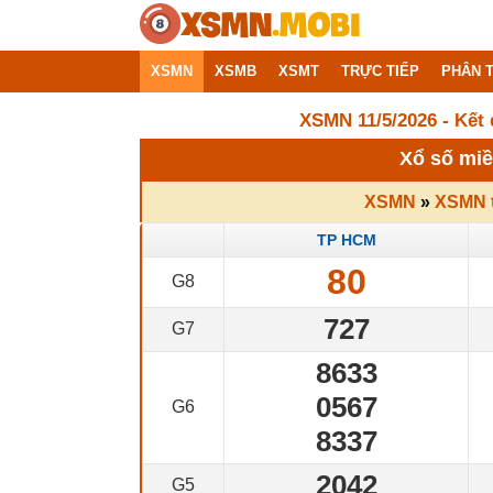
XSMN
XSMB
XSMT
TRỰC TIẾP
PHÂN T
XSMN 11/5/2026 - Kết
Xổ số miề
XSMN
»
XSMN 
TP HCM
80
G8
727
G7
8633
0567
G6
8337
2042
G5