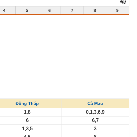
4
5
6
7
8
9
Đồng Tháp
Cà Mau
1,8
0,1,3,6,9
6
6,7
1,3,5
3
4,6
8