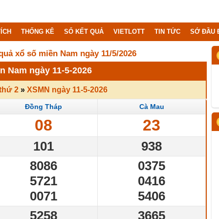
ÍCH
THỐNG KÊ
SỔ KẾT QUẢ
VIETLOTT
TIN TỨC
SỚ ĐẦU 
 quả xổ số miền Nam ngày 11/5/2026
n Nam ngày 11-5-2026
thứ 2
»
XSMN ngày 11-5-2026
Đồng Tháp
Cà Mau
08
23
101
938
8086
0375
5721
0416
0071
5406
5258
3665