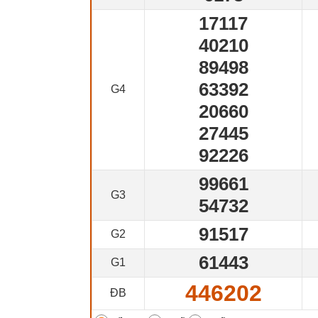
17117
40210
89498
63392
G4
20660
27445
92226
99661
G3
54732
91517
G2
61443
G1
446202
ĐB