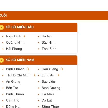
ĐUÔI
XỔ SỐ MIỀN BẮC
Nam Định
Hà Nội
Quảng Ninh
Bắc Ninh
Hải Phòng
Thái Bình
XỔ SỐ MIỀN NAM
Bình Phước
Hậu Giang
TP Hồ Chí Minh
Long An
An Giang
Bạc Liêu
Bến Tre
Bình Dương
Bình Thuận
Cà Mau
Cần Thơ
Đà Lạt
Đồng Nai
Đồng Tháp