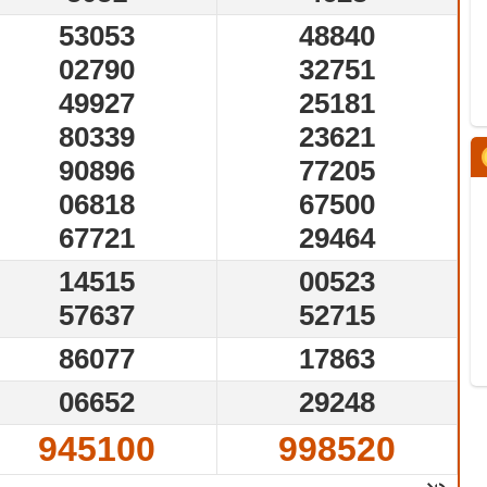
53053
48840
02790
32751
49927
25181
80339
23621
90896
77205
06818
67500
67721
29464
14515
00523
57637
52715
86077
17863
06652
29248
945100
998520