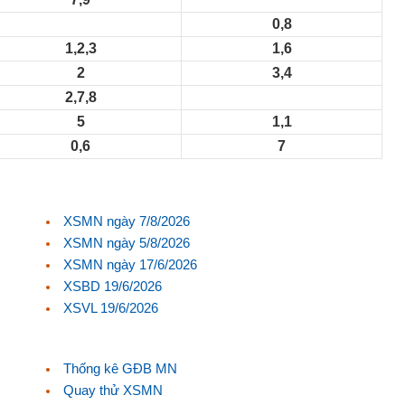
0,8
1,2,3
1,6
2
3,4
2,7,8
5
1,1
0,6
7
XSMN ngày 7/8/2026
XSMN ngày 5/8/2026
XSMN ngày 17/6/2026
XSBD 19/6/2026
XSVL 19/6/2026
Thống kê GĐB MN
Quay thử XSMN