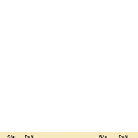
Đầu
Đuôi
Đầu
Đuôi