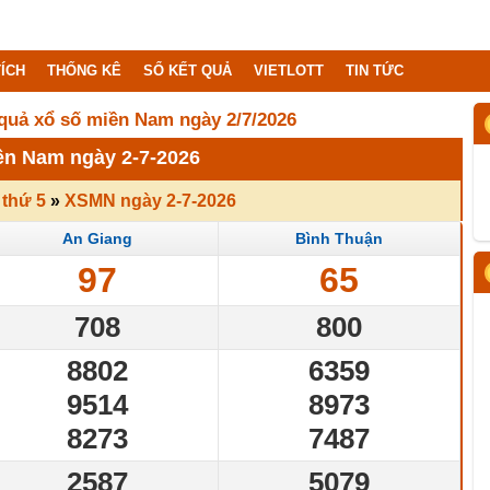
ÍCH
THỐNG KÊ
SỔ KẾT QUẢ
VIETLOTT
TIN TỨC
 quả xổ số miền Nam ngày 2/7/2026
ền Nam ngày 2-7-2026
thứ 5
»
XSMN ngày 2-7-2026
An Giang
Bình Thuận
97
65
708
800
8802
6359
9514
8973
8273
7487
2587
5079