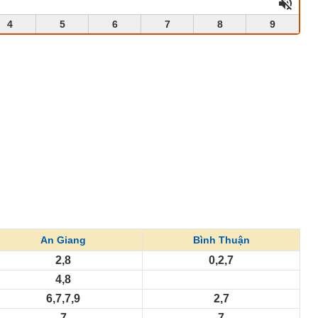
4
5
6
7
8
9
An Giang
Bình Thuận
2,8
0,2,7
4,8
6,7,7,9
2,7
7
7