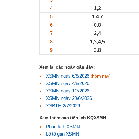
4
1,2
5
1,4,7
6
0,8
7
2,4
8
1,3,4,5
9
3,8
Xem lại các ngày gần đây:
XSMN ngày 6/8/2026
(hôm nay)
XSMN ngày 4/8/2026
XSMN ngày 1/7/2026
XSMN ngày 29/6/2026
XSBTH 2/7/2026
Xem thêm các tiện ích KQXSMN:
Phân tích XSMN
Lô tô gan XSMN