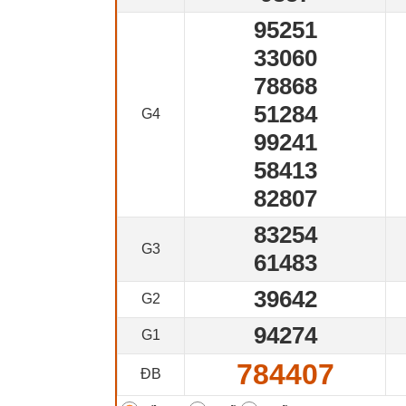
95251
33060
78868
51284
G4
99241
58413
82807
83254
G3
61483
39642
G2
94274
G1
784407
ĐB