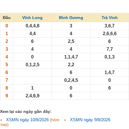
Đầu
Vĩnh Long
Bình Dương
Trà Vinh
0
0,4,4,8
3
3,6,7
1
4,4
4
2,6,6,6
2
6
2,5
6
3
4
4
7,7
4
0
1,1,4,7
0,1,3
5
0,1,2,5
2,2
6
6
1,4,7
7
0,2,4,5
0
8
1
0
6
9
2,4,6,9
6
Xem lại các ngày gần đây:
XSMN ngày 10/8/2026
XSMN ngày 9/8/2026
(hôm
nay)