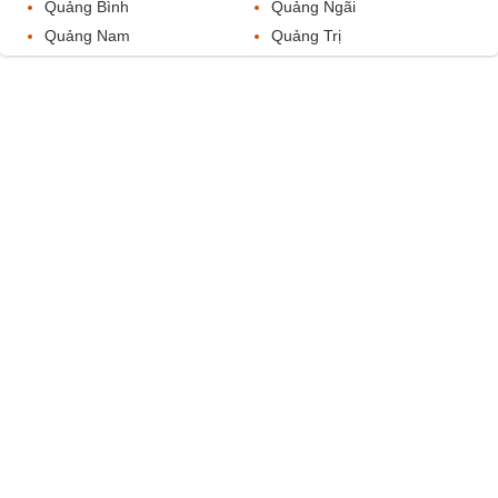
Quảng Bình
Quảng Ngãi
Quảng Nam
Quảng Trị