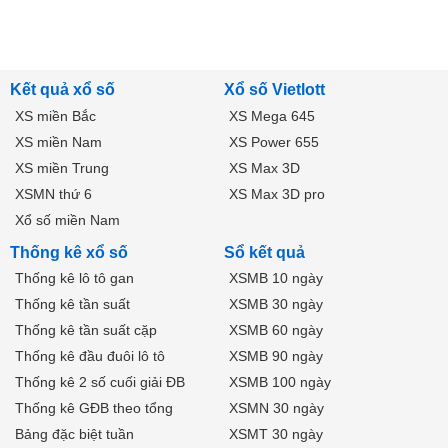
Kết quả xổ số
Xổ số Vietlott
XS miền Bắc
XS Mega 645
XS miền Nam
XS Power 655
XS miền Trung
XS Max 3D
XSMN thứ 6
XS Max 3D pro
Xổ số miền Nam
Thống kê xổ số
Sổ kết quả
Thống kê lô tô gan
XSMB 10 ngày
Thống kê tần suất
XSMB 30 ngày
Thống kê tần suất cặp
XSMB 60 ngày
Thống kê đầu đuôi lô tô
XSMB 90 ngày
Thống kê 2 số cuối giải ĐB
XSMB 100 ngày
Thống kê GĐB theo tổng
XSMN 30 ngày
Bảng đặc biệt tuần
XSMT 30 ngày