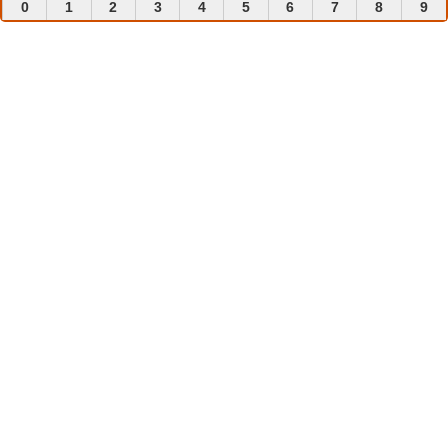
0
1
2
3
4
5
6
7
8
9