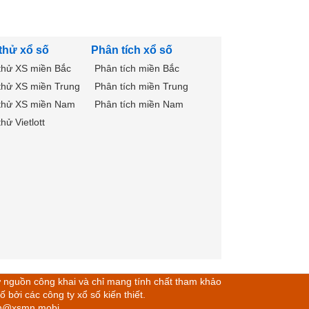
thử xổ số
Phân tích xổ số
thử XS miền Bắc
Phân tích miền Bắc
thử XS miền Trung
Phân tích miền Trung
thử XS miền Nam
Phân tích miền Nam
hử Vietlott
ừ nguồn công khai và chỉ mang tính chất tham khảo
bởi các công ty xổ số kiến thiết.
in@xsmn.mobi