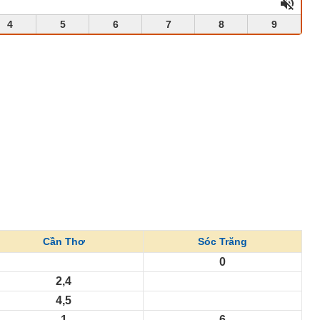
4
5
6
7
8
9
Cần Thơ
Sóc Trăng
0
2,4
4,5
1
6