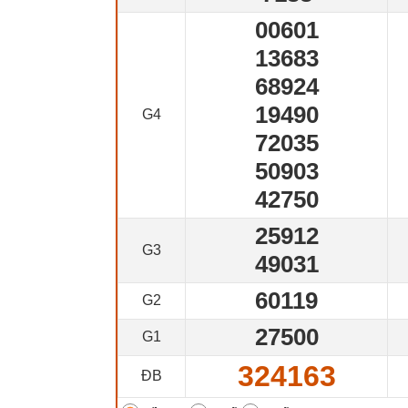
00601
13683
68924
19490
G4
72035
50903
42750
25912
G3
49031
60119
G2
27500
G1
324163
ĐB