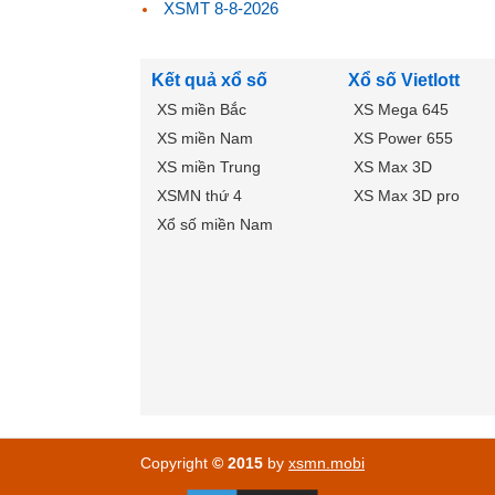
XSMT 8-8-2026
Kết quả xổ số
Xổ số Vietlott
XS miền Bắc
XS Mega 645
XS miền Nam
XS Power 655
XS miền Trung
XS Max 3D
XSMN thứ 4
XS Max 3D pro
Xổ số miền Nam
Copyright
© 2015
by
xsmn.mobi