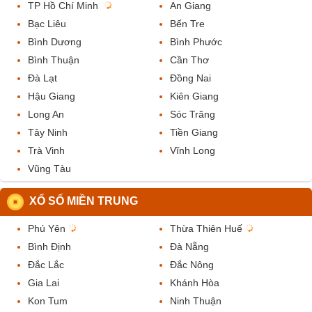
TP Hồ Chí Minh
An Giang
Bạc Liêu
Bến Tre
Bình Dương
Bình Phước
Bình Thuận
Cần Thơ
Đà Lạt
Đồng Nai
Hậu Giang
Kiên Giang
Long An
Sóc Trăng
Tây Ninh
Tiền Giang
Trà Vinh
Vĩnh Long
Vũng Tàu
XỔ SỐ MIỀN TRUNG
Phú Yên
Thừa Thiên Huế
Bình Định
Đà Nẵng
Đắc Lắc
Đắc Nông
Gia Lai
Khánh Hòa
Kon Tum
Ninh Thuận