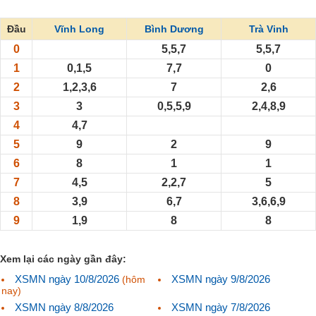
Đầu
Vĩnh Long
Bình Dương
Trà Vinh
0
5,5,7
5,5,7
1
0,1,5
7,7
0
2
1,2,3,6
7
2,6
3
3
0,5,5,9
2,4,8,9
4
4,7
5
9
2
9
6
8
1
1
7
4,5
2,2,7
5
8
3,9
6,7
3,6,6,9
9
1,9
8
8
Xem lại các ngày gần đây:
XSMN ngày 10/8/2026
XSMN ngày 9/8/2026
(hôm
nay)
XSMN ngày 8/8/2026
XSMN ngày 7/8/2026