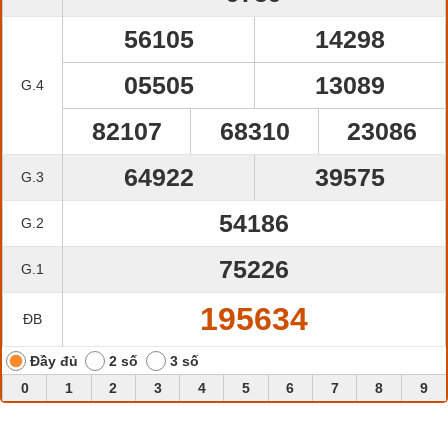
56105
14298
05505
13089
G.4
82107
68310
23086
64922
39575
G.3
54186
G.2
75226
G.1
195634
ĐB
0
1
2
3
4
5
6
7
8
9