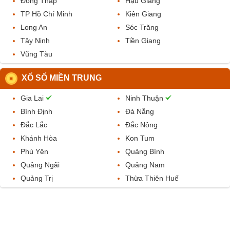
Đồng Tháp
Hậu Giang
TP Hồ Chí Minh
Kiên Giang
Long An
Sóc Trăng
Tây Ninh
Tiền Giang
Vũng Tàu
XỔ SỐ MIỀN TRUNG
Gia Lai
Ninh Thuận
Bình Định
Đà Nẵng
Đắc Lắc
Đắc Nông
Khánh Hòa
Kon Tum
Phú Yên
Quảng Bình
Quảng Ngãi
Quảng Nam
Quảng Trị
Thừa Thiên Huế