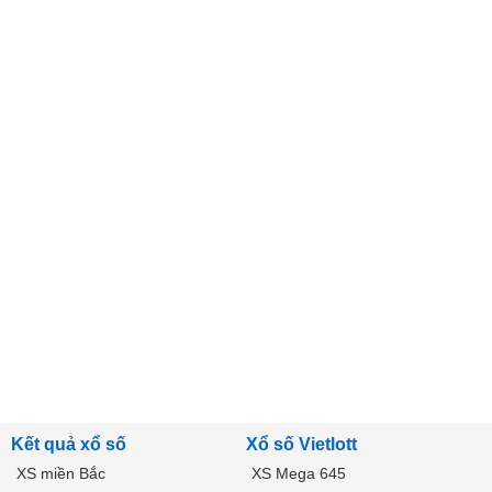
Kết quả xổ số
Xổ số Vietlott
XS miền Bắc
XS Mega 645