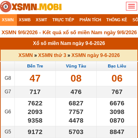
XSMN
XSMB
XSMT
TRỰC TIẾP
PHÂN TÍCH
THỐNG KÊ
SỔ
XSMN 9/6/2026 - Kết quả xổ số miền Nam ngày 9/6/2026
Xổ số miền Nam ngày 9-6-2026
XSMN
»
XSMN thứ 3
»
XSMN ngày 9-6-2026
Bến Tre
Vũng Tàu
Bạc Liêu
47
08
06
G8
717
476
767
G7
7622
6827
6676
2093
7757
3098
G6
9358
4478
0870
9172
5703
8847
G5