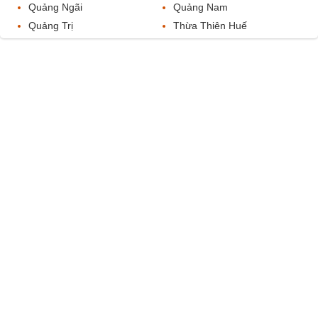
Quảng Ngãi
Quảng Nam
Quảng Trị
Thừa Thiên Huế