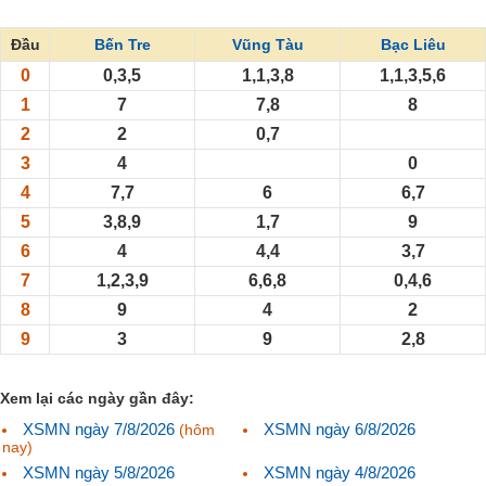
Đầu
Bến Tre
Vũng Tàu
Bạc Liêu
0
0,3,5
1,1,3,8
1,1,3,5,6
1
7
7,8
8
2
2
0,7
3
4
0
4
7,7
6
6,7
5
3,8,9
1,7
9
6
4
4,4
3,7
7
1,2,3,9
6,6,8
0,4,6
8
9
4
2
9
3
9
2,8
Xem lại các ngày gần đây:
XSMN ngày 7/8/2026
XSMN ngày 6/8/2026
(hôm
nay)
XSMN ngày 5/8/2026
XSMN ngày 4/8/2026