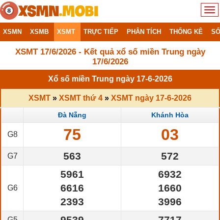
XSMN
XSMB
XSMT
TRỰC TIẾP
PHÂN TÍCH
THỐNG KÊ
SỔ
XSMT 17/6/2026 - Kết quả xổ số miền Trung ngày
17/6/2026
Xổ số miền Trung ngày 17-6-2026
XSMT
»
XSMT thứ 4
»
XSMT ngày 17-6-2026
Đà Nẵng
Khánh Hòa
75
03
G8
563
572
G7
5961
6932
6616
1660
G6
2393
3996
9539
7717
G5