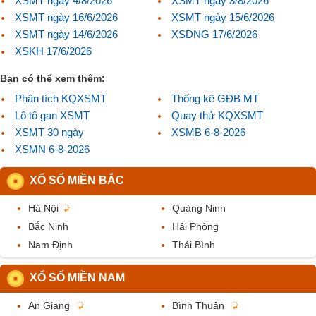
XSMT ngày 4/8/2026
XSMT ngày 3/8/2026
XSMT ngày 16/6/2026
XSMT ngày 15/6/2026
XSMT ngày 14/6/2026
XSDNG 17/6/2026
XSKH 17/6/2026
Bạn có thể xem thêm:
Phân tích KQXSMT
Thống kê GĐB MT
Lô tô gan XSMT
Quay thử KQXSMT
XSMT 30 ngày
XSMB 6-8-2026
XSMN 6-8-2026
XỔ SỐ MIỀN BẮC
Hà Nội
Quảng Ninh
Bắc Ninh
Hải Phòng
Nam Định
Thái Bình
XỔ SỐ MIỀN NAM
An Giang
Bình Thuận