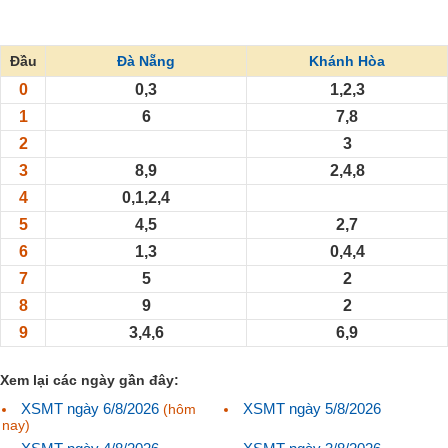
Đầu
Đà Nẵng
Khánh Hòa
0
0,3
1,2,3
1
6
7,8
2
3
3
8,9
2,4,8
4
0,1,2,4
5
4,5
2,7
6
1,3
0,4,4
7
5
2
8
9
2
9
3,4,6
6,9
Xem lại các ngày gần đây:
XSMT ngày 6/8/2026
XSMT ngày 5/8/2026
(hôm
nay)