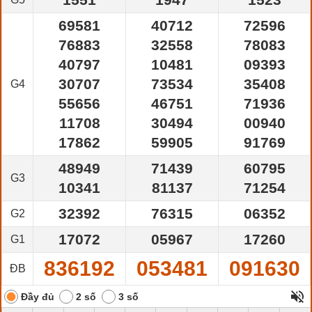
69581
40712
72596
76883
32558
78083
40797
10481
09393
30707
73534
35408
G4
55656
46751
71936
11708
30494
00940
17862
59905
91769
48949
71439
60795
G3
10341
81137
71254
32392
76315
06352
G2
17072
05967
17260
G1
836192
053481
091630
ĐB