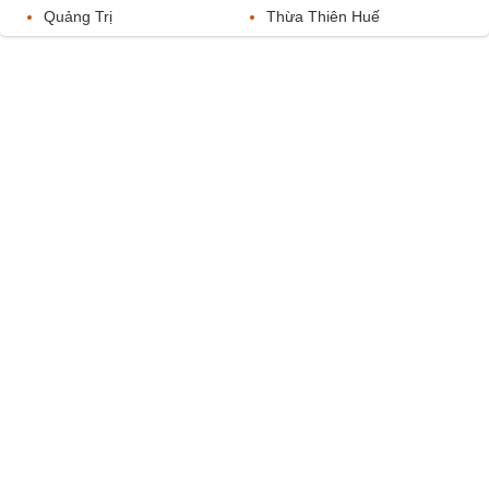
Quảng Trị
Thừa Thiên Huế