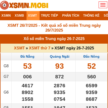
XSMN
XSMB
XSMT
TRỰC TIẾP
PHÂN TÍCH
THỐNG KÊ
SỔ
XSMT 26/7/2025 - Kết quả xổ số miền Trung ngày
26/7/2025
Xổ số miền Trung ngày 26-7-2025
XSMT
»
XSMT thứ 7
» XSMT ngày 26-7-2025
Đà Nẵng
Quảng Ngãi
Đắc Nông
53
93
52
G8
006
872
560
G7
4617
2876
6599
8902
9335
9359
G6
1558
0754
8687
1551
1947
1523
G5