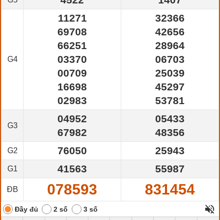
11271
32366
69708
42656
66251
28964
03370
06703
G4
00709
25039
16698
45297
02983
53781
04952
05433
G3
67982
48356
76050
25943
G2
41563
55987
G1
078593
831454
ĐB