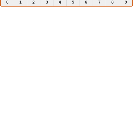
0
1
2
3
4
5
6
7
8
9