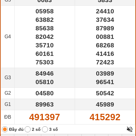
05958
24410
63882
37634
85638
87989
82042
00881
G4
35710
68268
60161
41416
75303
72423
84946
03989
G3
05810
96541
04580
50542
G2
89963
45989
G1
491397
415292
ĐB