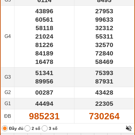
43896
27953
60561
99633
58118
32312
21024
55311
G4
81226
32570
84189
72840
16478
58469
51341
75393
G3
89956
87931
00287
43428
G2
44494
22305
G1
985231
730264
ĐB