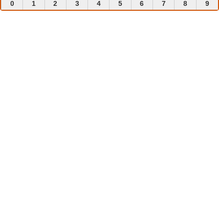
0
1
2
3
4
5
6
7
8
9