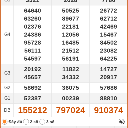
64640
50525
26772
63260
89677
62712
02376
22181
42469
24386
12056
15467
G4
95728
16485
84502
56111
21512
23082
54597
56191
64225
20192
11822
14727
G3
45657
34332
20917
58692
36075
57686
G2
52387
00239
88810
G1
155212
797024
910374
ĐB