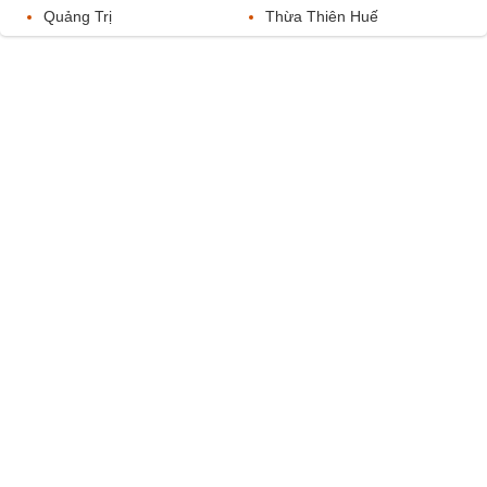
Quảng Trị
Thừa Thiên Huế