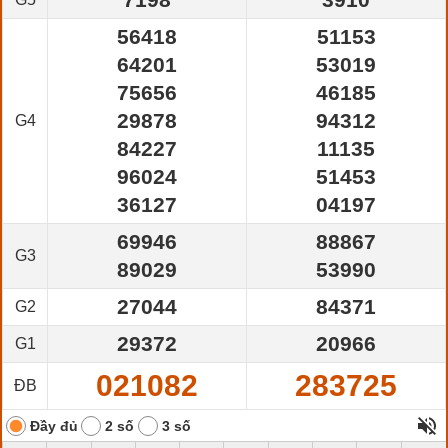
56418
51153
64201
53019
75656
46185
29878
94312
G4
84227
11135
96024
51453
36127
04197
69946
88867
G3
89029
53990
27044
84371
G2
29372
20966
G1
021082
283725
ĐB