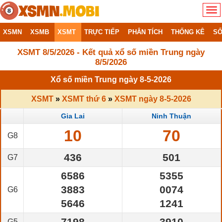
XSMN
XSMB
XSMT
TRỰC TIẾP
PHÂN TÍCH
THỐNG KÊ
SỔ
XSMT 8/5/2026 - Kết quả xổ số miền Trung ngày
8/5/2026
Xổ số miền Trung ngày 8-5-2026
XSMT
»
XSMT thứ 6
»
XSMT ngày 8-5-2026
Gia Lai
Ninh Thuận
10
70
G8
436
501
G7
6586
5355
3883
0074
G6
5646
1241
7198
3910
G5