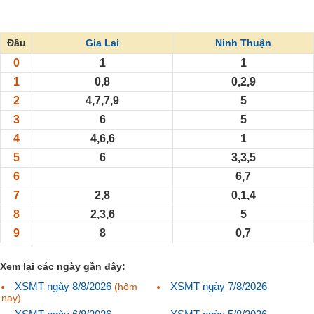
Đầu
Gia Lai
Ninh Thuận
0
1
1
1
0,8
0,2,9
2
4,7,7,9
5
3
6
5
4
4,6,6
1
5
6
3,3,5
6
6,7
7
2,8
0,1,4
8
2,3,6
5
9
8
0,7
Xem lại các ngày gần đây:
XSMT ngày 8/8/2026
XSMT ngày 7/8/2026
(hôm
nay)