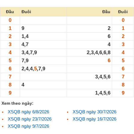
Đầu
Đuôi
Đầu
Đuôi
0
0
1
9
2
1
2
1,4
6
2
3
4,7
4
3
4
3,4,7,9
2,3,4,6,6,8
4
5
7,9
6
5
6
2,4,4,
5
,7,9
6
7
3,4,5,6
7
8
4
8
9
1,4,5,6
9
Xem theo ngày:
XSQB ngày 6/8/2026
XSQB ngày 30/7/2026
XSQB ngày 23/7/2026
XSQB ngày 16/7/2026
XSQB ngày 9/7/2026