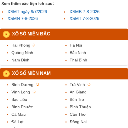
Xem thêm các tiện ích sau:
XSMT ngày 9/7/2026
XSMB 7-8-2026
XSMN 7-8-2026
XSMT 7-8-2026
XỔ SỐ MIỀN BẮC
Hải Phòng
Hà Nội
Quảng Ninh
Bắc Ninh
Nam Định
Thái Bình
XỔ SỐ MIỀN NAM
Bình Dương
Trà Vinh
Vĩnh Long
An Giang
Bạc Liêu
Bến Tre
Bình Phước
Bình Thuận
Cà Mau
Cần Thơ
Đà Lạt
Đồng Nai