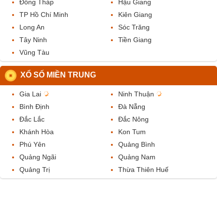
Đồng Tháp
Hậu Giang
TP Hồ Chí Minh
Kiên Giang
Long An
Sóc Trăng
Tây Ninh
Tiền Giang
Vũng Tàu
XỔ SỐ MIỀN TRUNG
Gia Lai
Ninh Thuận
Bình Định
Đà Nẵng
Đắc Lắc
Đắc Nông
Khánh Hòa
Kon Tum
Phú Yên
Quảng Bình
Quảng Ngãi
Quảng Nam
Quảng Trị
Thừa Thiên Huế