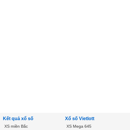
Kết quả xổ số
Xổ số Vietlott
XS miền Bắc
XS Mega 645