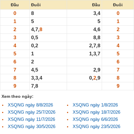
Đầu
Đuôi
Đầu
Đuôi
0
8
3,4
0
1
5
5
1
2
4,7,
8
4,6
2
3
0,5
8,8
3
4
0,2
2,7,8
4
5
1
1,3,7
5
6
2
6
7
4,5
2,9
7
8
3,3,4
0,
2
,9
8
9
7,8
9
Xem theo ngày:
XSQNG ngày 8/8/2026
XSQNG ngày 1/8/2026
XSQNG ngày 25/7/2026
XSQNG ngày 18/7/2026
XSQNG ngày 11/7/2026
XSQNG ngày 6/6/2026
XSQNG ngày 30/5/2026
XSQNG ngày 23/5/2026