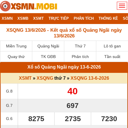
XSMN
XSMB
XSMT
TRỰC TIẾP
PHÂN TÍCH
THỐNG KÊ
SỔ
XSQNG 13/6/2026 - Kết quả xổ số Quảng Ngãi ngày
13/6/2026
Miền Trung
Quảng Ngãi
Thứ 7
Lô tô gan
Quay thử
TK GĐB
Phân tích
Tần suất
Xổ số Quảng Ngãi ngày 13-6-2026
XSMT
»
XSQNG
thứ 7 »
XSQNG 13-6-2026
40
G.8
697
G.7
8275
2735
7230
G.6