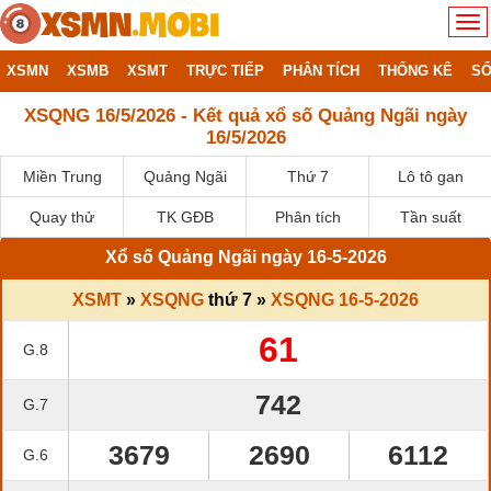
XSMN
XSMB
XSMT
TRỰC TIẾP
PHÂN TÍCH
THỐNG KÊ
SỔ
XSQNG 16/5/2026 - Kết quả xổ số Quảng Ngãi ngày
16/5/2026
Miền Trung
Quảng Ngãi
Thứ 7
Lô tô gan
Quay thử
TK GĐB
Phân tích
Tần suất
Xổ số Quảng Ngãi ngày 16-5-2026
XSMT
»
XSQNG
thứ 7 »
XSQNG 16-5-2026
61
G.8
742
G.7
3679
2690
6112
G.6