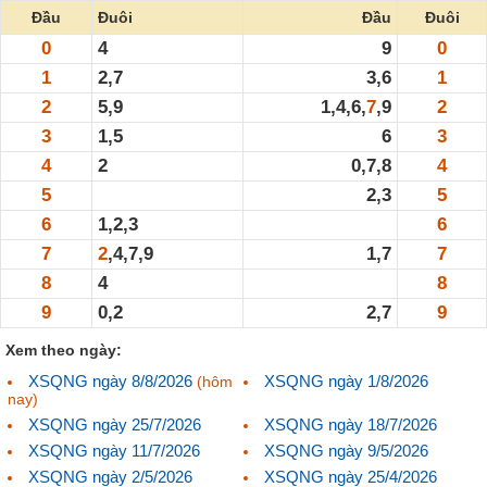
Đầu
Đuôi
Đầu
Đuôi
0
4
9
0
1
2,7
3,6
1
2
5,9
1,4,6,
7
,9
2
3
1,5
6
3
4
2
0,7,8
4
5
2,3
5
6
1,2,3
6
7
2
,4,7,9
1,7
7
8
4
8
9
0,2
2,7
9
Xem theo ngày:
XSQNG ngày 8/8/2026
XSQNG ngày 1/8/2026
(hôm
nay)
XSQNG ngày 25/7/2026
XSQNG ngày 18/7/2026
XSQNG ngày 11/7/2026
XSQNG ngày 9/5/2026
XSQNG ngày 2/5/2026
XSQNG ngày 25/4/2026