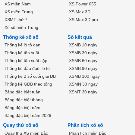
XS miền Nam
XS Power 655
XS miền Trung
XS Max 3D
XSMT thứ 7
XS Max 3D pro
Xổ số miền Trung
Thống kê xổ số
Sổ kết quả
Thống kê lô tô gan
XSMB 10 ngày
Thống kê tần suất
XSMB 30 ngày
Thống kê tần suất cặp
XSMB 60 ngày
Thống kê đầu đuôi lô tô
XSMB 90 ngày
Thống kê 2 số cuối giải ĐB
XSMB 100 ngày
Thống kê GĐB theo tổng
XSMN 30 ngày
Bảng đặc biệt tuần
XSMT 30 ngày
Bảng đặc biệt tháng
Bảng đặc biệt năm
Bảng đặc biệt năm 2026
Quay thử xổ số
Phân tích xổ số
Quay thử XS miền Bắc
Phân tích miền Bắc