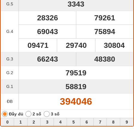
3343
G.5
28326
79261
69043
75894
G.4
09471
29740
30804
66243
48380
G.3
79519
G.2
58819
G.1
394046
ĐB
0
1
2
3
4
5
6
7
8
9