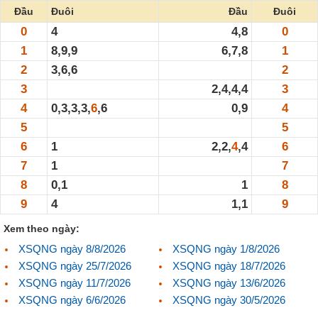
Đầu
Đuôi
Đầu
Đuôi
0
4
4,8
0
1
8,9,9
6,7,8
1
2
3,6,6
2
3
2,4,4,4
3
4
0,3,3,3,
6
,6
0,9
4
5
5
6
1
2,2,
4
,4
6
7
1
7
8
0,1
1
8
9
4
1,1
9
Xem theo ngày:
XSQNG ngày 8/8/2026
XSQNG ngày 1/8/2026
XSQNG ngày 25/7/2026
XSQNG ngày 18/7/2026
XSQNG ngày 11/7/2026
XSQNG ngày 13/6/2026
XSQNG ngày 6/6/2026
XSQNG ngày 30/5/2026