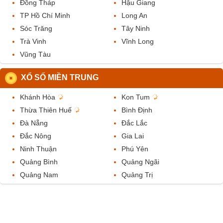
Đồng Tháp
Hậu Giang
TP Hồ Chí Minh
Long An
Sóc Trăng
Tây Ninh
Trà Vinh
Vĩnh Long
Vũng Tàu
XỔ SỐ MIỀN TRUNG
Khánh Hòa
Kon Tum
Thừa Thiên Huế
Bình Định
Đà Nẵng
Đắc Lắc
Đắc Nông
Gia Lai
Ninh Thuận
Phú Yên
Quảng Bình
Quảng Ngãi
Quảng Nam
Quảng Trị