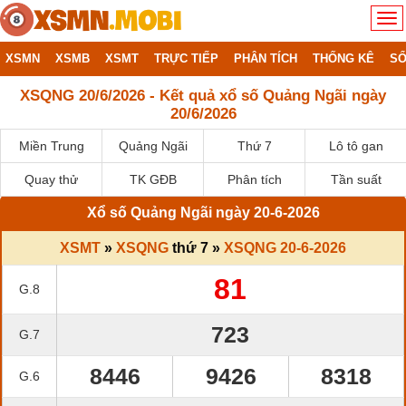
XSMN
XSMB
XSMT
TRỰC TIẾP
PHÂN TÍCH
THỐNG KÊ
SỔ
XSQNG 20/6/2026 - Kết quả xổ số Quảng Ngãi ngày
20/6/2026
Miền Trung
Quảng Ngãi
Thứ 7
Lô tô gan
Quay thử
TK GĐB
Phân tích
Tần suất
Xổ số Quảng Ngãi ngày 20-6-2026
XSMT
»
XSQNG
thứ 7 »
XSQNG 20-6-2026
81
G.8
723
G.7
8446
9426
8318
G.6