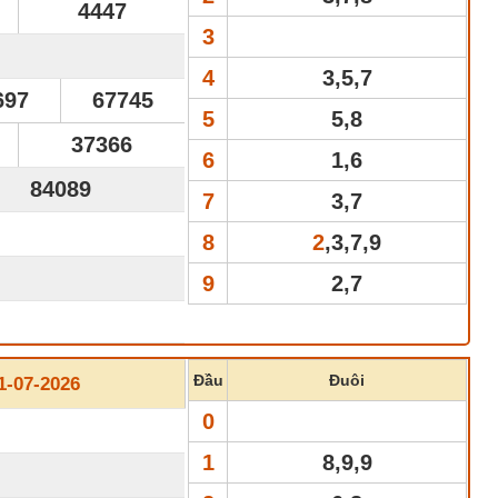
4447
3
4
3,5,7
697
67745
5
5,8
37366
6
1,6
84089
7
3,7
8
2
,3,7,9
9
2,7
Đầu
Đuôi
-07-2026
0
1
8,9,9