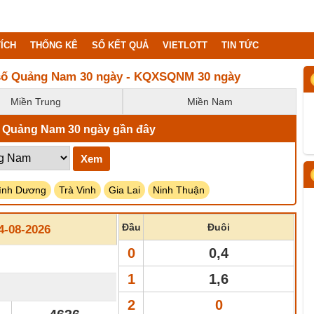
ÍCH
THỐNG KÊ
SỔ KẾT QUẢ
VIETLOTT
TIN TỨC
 số Quảng Nam 30 ngày - KQXSQNM 30 ngày
Miền Trung
Miền Nam
 Quảng Nam 30 ngày gần đây
Xem
ình Dương
Trà Vinh
Gia Lai
Ninh Thuận
Đầu
Đuôi
-08-2026
0
0,4
1
1,6
2
0