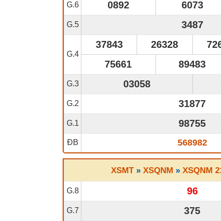
0892
6073
G.6
3487
G.5
37843
26328
72
G.4
75661
89483
03058
G.3
31877
G.2
98755
G.1
568982
ĐB
XSMT
»
XSQNM
»
XSQNM 21
96
G.8
375
G.7