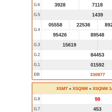
3928
7118
G.6
1439
G.5
05558
22536
89
G.4
95426
89548
15619
G.3
84453
G.2
01592
G.1
330877
ĐB
XSMT
»
XSQNM
»
XSQNM 14
98
G.8
453
G.7