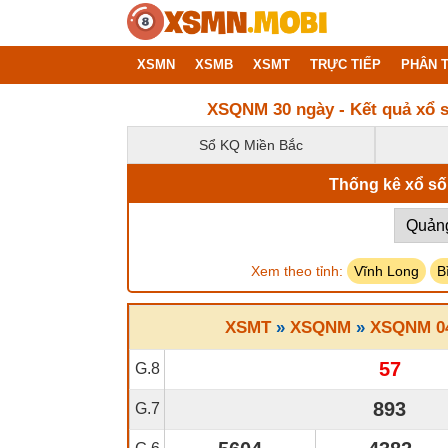
XSMN
XSMB
XSMT
TRỰC TIẾP
PHÂN T
XSQNM 30 ngày - Kết quả xổ
Sổ KQ Miền Bắc
Thống kê xổ số
Xem theo tỉnh:
Vĩnh Long
B
XSMT
»
XSQNM
»
XSQNM 04
57
G.8
893
G.7