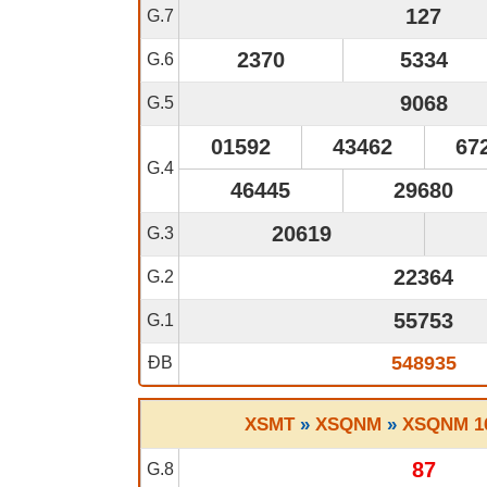
127
G.7
2370
5334
G.6
9068
G.5
01592
43462
67
G.4
46445
29680
20619
G.3
22364
G.2
55753
G.1
548935
ĐB
XSMT
»
XSQNM
»
XSQNM 16
87
G.8