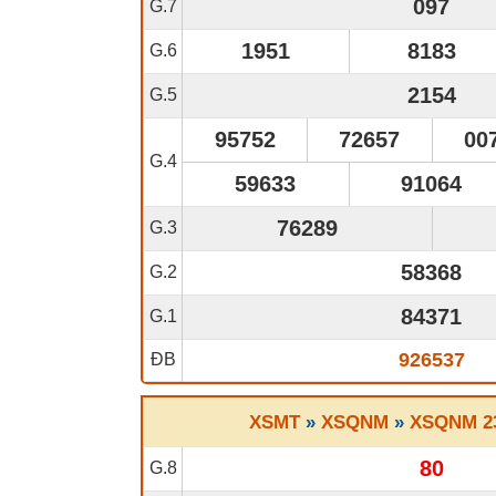
097
G.7
1951
8183
G.6
2154
G.5
95752
72657
00
G.4
59633
91064
76289
G.3
58368
G.2
84371
G.1
926537
ĐB
XSMT
»
XSQNM
»
XSQNM 23
80
G.8