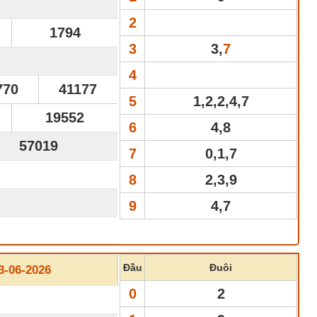
2
1794
3
3,
7
4
770
41177
5
1,2,2,4,7
19552
6
4,8
57019
7
0,1,7
8
2,3,9
9
4,7
Đầu
Đuôi
-06-2026
0
2