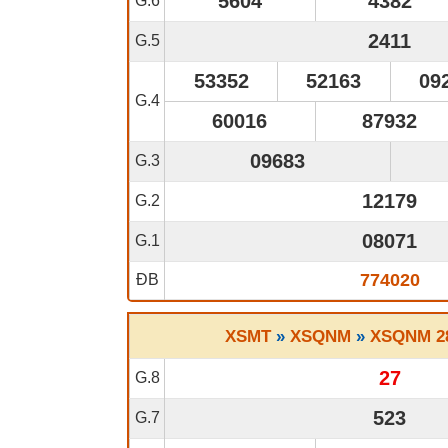
5604
4382
G.6
2411
G.5
53352
52163
09
G.4
60016
87932
09683
G.3
12179
G.2
08071
G.1
774020
ĐB
XSMT
»
XSQNM
»
XSQNM 28
27
G.8
523
G.7