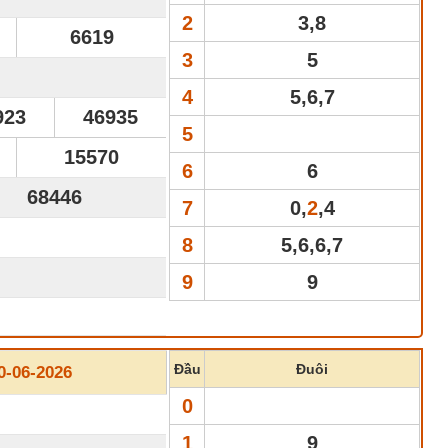
2
3,8
6619
3
5
4
5,6,7
923
46935
5
15570
6
6
68446
7
0,
2
,4
8
5,6,6,7
9
9
Đầu
Đuôi
-06-2026
0
1
9