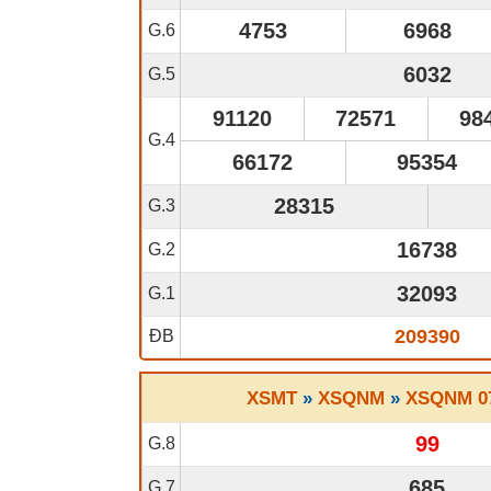
4753
6968
G.6
6032
G.5
91120
72571
98
G.4
66172
95354
28315
G.3
16738
G.2
32093
G.1
209390
ĐB
XSMT
»
XSQNM
»
XSQNM 07
99
G.8
685
G.7