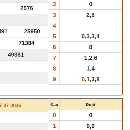
2
0
2576
3
2,8
4
491
25950
5
0,3,3,4
71384
6
8
49381
7
1,2,6
8
1,4
9
0
,1,3,8
Đầu
Đuôi
-07-2026
0
0
1
9,9