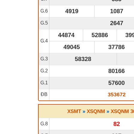
4919
1087
G.6
2647
G.5
44874
52886
39
G.4
49045
37786
58328
G.3
80166
G.2
57600
G.1
353672
ĐB
XSMT
»
XSQNM
»
XSQNM 30
82
G.8