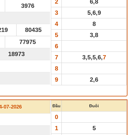
2
6,8
3976
3
5,6,9
4
8
219
80435
5
3,8
77975
6
18973
7
3,5,5,6,
7
8
9
2,6
Đầu
Đuôi
-07-2026
0
1
5