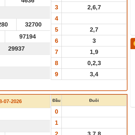
4636
3
2,6,7
4
280
32700
5
2,7
97194
6
3
29937
7
1,9
8
0,2,3
9
3,4
Đầu
Đuôi
-07-2026
0
1
2
3,7,8