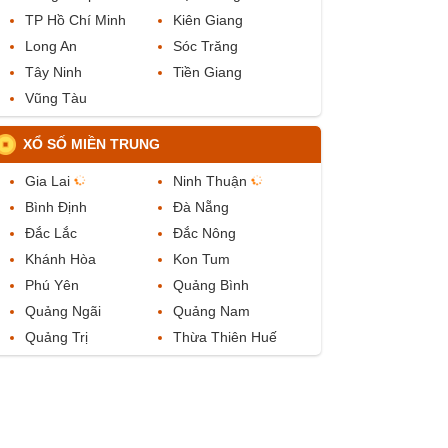
TP Hồ Chí Minh
Kiên Giang
Long An
Sóc Trăng
Tây Ninh
Tiền Giang
Vũng Tàu
XỔ SỐ MIỀN TRUNG
Gia Lai
Ninh Thuận
Bình Định
Đà Nẵng
Đắc Lắc
Đắc Nông
Khánh Hòa
Kon Tum
Phú Yên
Quảng Bình
Quảng Ngãi
Quảng Nam
Quảng Trị
Thừa Thiên Huế