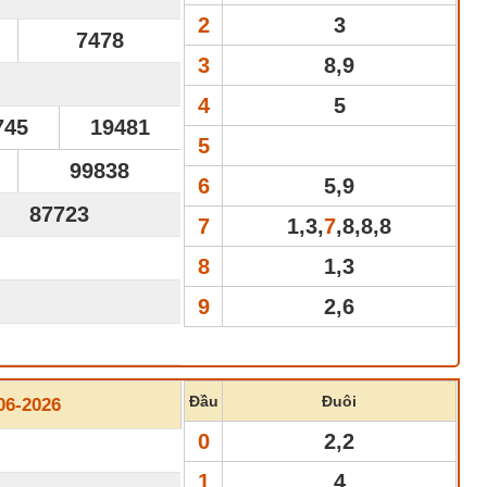
2
3
7478
3
8,9
4
5
745
19481
5
99838
6
5,9
87723
7
1,3,
7
,8,8,8
8
1,3
9
2,6
Đầu
Đuôi
06-2026
0
2,2
1
4