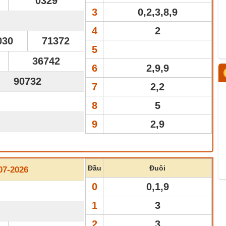
0329
3
0,2,3,8,9
4
2
030
71372
5
36742
6
2,9,9
90732
7
2,2
8
5
9
2,9
Đầu
Đuôi
07-2026
0
0,1,9
1
3
2
3