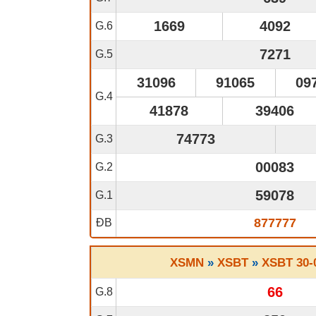
1669
4092
G.6
7271
G.5
31096
91065
09
G.4
41878
39406
74773
G.3
00083
G.2
59078
G.1
877777
ĐB
XSMN
»
XSBT
»
XSBT 30-
66
G.8