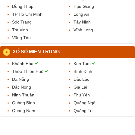
Đồng Tháp
Hậu Giang
TP Hồ Chí Minh
Long An
Sóc Trăng
Tây Ninh
Trà Vinh
Vĩnh Long
Vũng Tàu
XỔ SỐ MIỀN TRUNG
Khánh Hòa
Kon Tum
Thừa Thiên Huế
Bình Định
Đà Nẵng
Đắc Lắc
Đắc Nông
Gia Lai
Ninh Thuận
Phú Yên
Quảng Bình
Quảng Ngãi
Quảng Nam
Quảng Trị