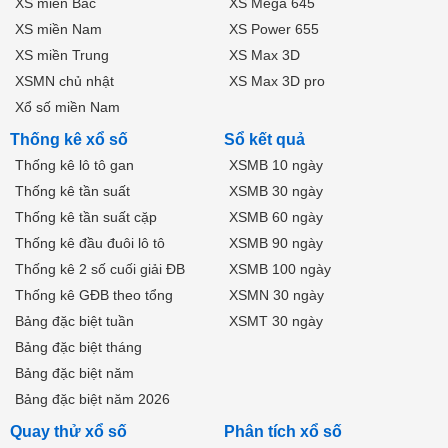
XS miền Bắc
XS Mega 645
XS miền Nam
XS Power 655
XS miền Trung
XS Max 3D
XSMN chủ nhật
XS Max 3D pro
Xổ số miền Nam
Thống kê xổ số
Sổ kết quả
Thống kê lô tô gan
XSMB 10 ngày
Thống kê tần suất
XSMB 30 ngày
Thống kê tần suất cặp
XSMB 60 ngày
Thống kê đầu đuôi lô tô
XSMB 90 ngày
Thống kê 2 số cuối giải ĐB
XSMB 100 ngày
Thống kê GĐB theo tổng
XSMN 30 ngày
Bảng đặc biệt tuần
XSMT 30 ngày
Bảng đặc biệt tháng
Bảng đặc biệt năm
Bảng đặc biệt năm 2026
Quay thử xổ số
Phân tích xổ số