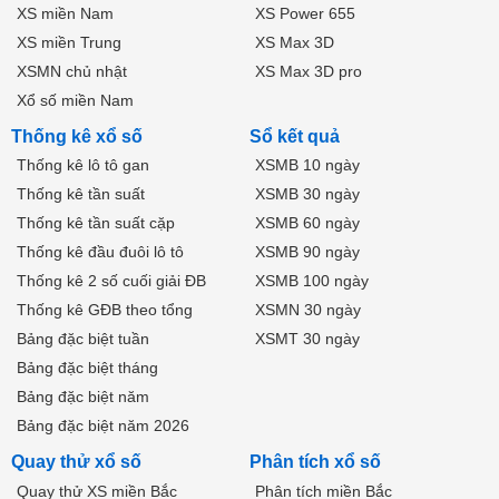
XS miền Nam
XS Power 655
XS miền Trung
XS Max 3D
XSMN chủ nhật
XS Max 3D pro
Xổ số miền Nam
Thống kê xổ số
Sổ kết quả
Thống kê lô tô gan
XSMB 10 ngày
Thống kê tần suất
XSMB 30 ngày
Thống kê tần suất cặp
XSMB 60 ngày
Thống kê đầu đuôi lô tô
XSMB 90 ngày
Thống kê 2 số cuối giải ĐB
XSMB 100 ngày
Thống kê GĐB theo tổng
XSMN 30 ngày
Bảng đặc biệt tuần
XSMT 30 ngày
Bảng đặc biệt tháng
Bảng đặc biệt năm
Bảng đặc biệt năm 2026
Quay thử xổ số
Phân tích xổ số
Quay thử XS miền Bắc
Phân tích miền Bắc