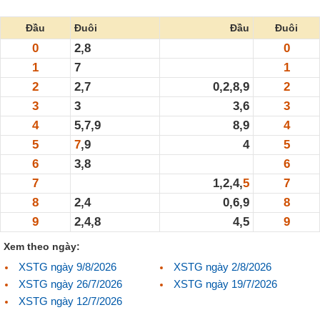
Đầu
Đuôi
Đầu
Đuôi
0
2,8
0
1
7
1
2
2,7
0,2,8,9
2
3
3
3,6
3
4
5,7,9
8,9
4
5
7
,9
4
5
6
3,8
6
7
1,2,4,
5
7
8
2,4
0,6,9
8
9
2,4,8
4,5
9
Xem theo ngày:
XSTG ngày 9/8/2026
XSTG ngày 2/8/2026
XSTG ngày 26/7/2026
XSTG ngày 19/7/2026
XSTG ngày 12/7/2026