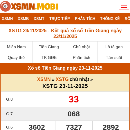
XSMN
XSMB
XSMT
TRỰC TIẾP
PHÂN TÍCH
THỐNG KÊ
SỔ
XSTG 23/11/2025 - Kết quả xổ số Tiền Giang ngày
23/11/2025
Miền Nam
Tiền Giang
Chủ nhật
Lô tô gan
Quay thử
TK GĐB
Phân tích
Tần suất
Xổ số Tiền Giang ngày 23-11-2025
XSMN
»
XSTG
chủ nhật »
XSTG 23-11-2025
33
G.8
068
G.7
3602
7327
2892
G.6