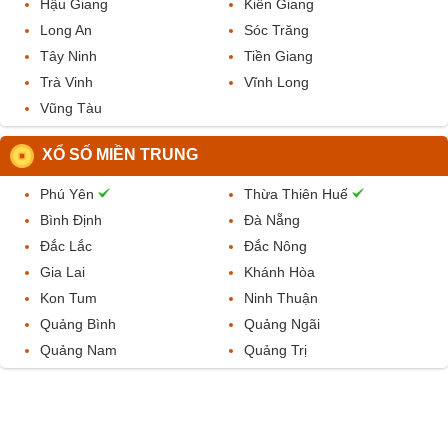
Hậu Giang
Kiên Giang
Long An
Sóc Trăng
Tây Ninh
Tiền Giang
Trà Vinh
Vĩnh Long
Vũng Tàu
XỔ SỐ MIỀN TRUNG
Phú Yên
Thừa Thiên Huế
Bình Định
Đà Nẵng
Đắc Lắc
Đắc Nông
Gia Lai
Khánh Hòa
Kon Tum
Ninh Thuận
Quảng Bình
Quảng Ngãi
Quảng Nam
Quảng Trị