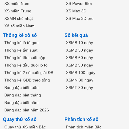
XS miền Nam
XS Power 655
XS miền Trung
XS Max 3D
XSMN chủ nhật
XS Max 3D pro
Xổ số miền Nam
Thống kê xổ số
Sổ kết quả
Thống kê lô tô gan
XSMB 10 ngày
Thống kê tần suất
XSMB 30 ngày
Thống kê tần suất cặp
XSMB 60 ngày
Thống kê đầu đuôi lô tô
XSMB 90 ngày
Thống kê 2 số cuối giải ĐB
XSMB 100 ngày
Thống kê GĐB theo tổng
XSMN 30 ngày
Bảng đặc biệt tuần
XSMT 30 ngày
Bảng đặc biệt tháng
Bảng đặc biệt năm
Bảng đặc biệt năm 2026
Quay thử xổ số
Phân tích xổ số
Quay thử XS miền Bắc
Phân tích miền Bắc