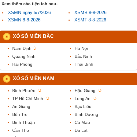
Xem thêm các tiện ích sau:
XSMN ngày 5/7/2026
XSMB 8-8-2026
XSMN 8-8-2026
XSMT 8-8-2026
XỔ SỐ MIỀN BẮC
Nam Định
Hà Nội
Quảng Ninh
Bắc Ninh
Hải Phòng
Thái Bình
XỔ SỐ MIỀN NAM
Bình Phước
Hậu Giang
TP Hồ Chí Minh
Long An
An Giang
Bạc Liêu
Bến Tre
Bình Dương
Bình Thuận
Cà Mau
Cần Thơ
Đà Lạt