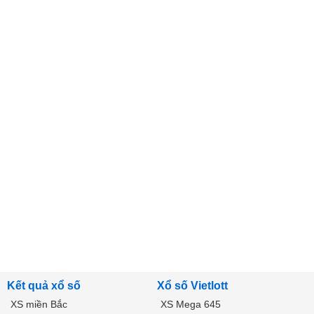
Kết quả xổ số
Xổ số Vietlott
XS miền Bắc
XS Mega 645