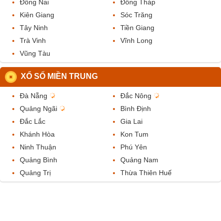
Đồng Nai
Đồng Tháp
Kiên Giang
Sóc Trăng
Tây Ninh
Tiền Giang
Trà Vinh
Vĩnh Long
Vũng Tàu
XỔ SỐ MIỀN TRUNG
Đà Nẵng
Đắc Nông
Quảng Ngãi
Bình Định
Đắc Lắc
Gia Lai
Khánh Hòa
Kon Tum
Ninh Thuận
Phú Yên
Quảng Bình
Quảng Nam
Quảng Trị
Thừa Thiên Huế