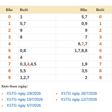
Đầu
Đuôi
Đầu
Đuôi
0
1
5,7
0
1
5,7
0,9
1
2
9
9
2
3
8
7
3
4
6,
7
,7
4
5
0,8
1,7,8,8
5
6
4
6
7
0,3,
4
,4,5
1,9
7
8
5,5
3,5
8
9
1,2,7
2
9
Xem theo ngày:
XSTG ngày 2/8/2026
XSTG ngày 26/7/2026
XSTG ngày 19/7/2026
XSTG ngày 12/7/2026
XSTG ngày 5/7/2026