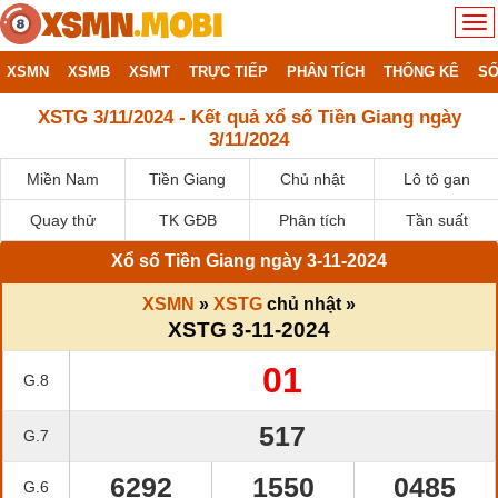
XSMN
XSMB
XSMT
TRỰC TIẾP
PHÂN TÍCH
THỐNG KÊ
SỔ
XSTG 3/11/2024 - Kết quả xổ số Tiền Giang ngày
3/11/2024
Miền Nam
Tiền Giang
Chủ nhật
Lô tô gan
Quay thử
TK GĐB
Phân tích
Tần suất
Xổ số Tiền Giang ngày 3-11-2024
XSMN
»
XSTG
chủ nhật »
XSTG 3-11-2024
01
G.8
517
G.7
6292
1550
0485
G.6