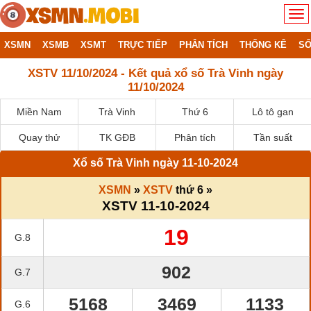
XSMN
XSMB
XSMT
TRỰC TIẾP
PHÂN TÍCH
THỐNG KÊ
SỔ
XSTV 11/10/2024 - Kết quả xổ số Trà Vinh ngày
11/10/2024
Miền Nam
Trà Vinh
Thứ 6
Lô tô gan
Quay thử
TK GĐB
Phân tích
Tần suất
Xổ số Trà Vinh ngày 11-10-2024
XSMN
»
XSTV
thứ 6 »
XSTV 11-10-2024
19
G.8
902
G.7
5168
3469
1133
G.6