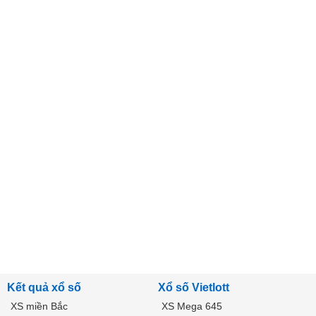
Kết quả xổ số
Xổ số Vietlott
XS miền Bắc
XS Mega 645