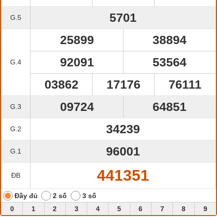
5701
G.5
25899
38894
92091
53564
G.4
03862
17176
76111
09724
64851
G.3
34239
G.2
96001
G.1
441351
ĐB
0
1
2
3
4
5
6
7
8
9