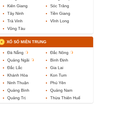
Kiên Giang
Sóc Trăng
Tây Ninh
Tiền Giang
Trà Vinh
Vĩnh Long
Vũng Tàu
XỔ SỐ MIỀN TRUNG
Đà Nẵng
Đắc Nông
Quảng Ngãi
Bình Định
Đắc Lắc
Gia Lai
Khánh Hòa
Kon Tum
Ninh Thuận
Phú Yên
Quảng Bình
Quảng Nam
Quảng Trị
Thừa Thiên Huế