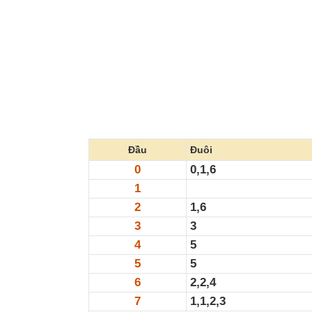
Đầu
Đuôi
0
0,1,6
1
2
1,6
3
3
4
5
5
5
6
2,2,4
7
1,1,2,3