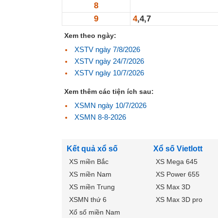
8
9
4
,4,7
Xem theo ngày:
XSTV ngày 7/8/2026
XSTV ngày 24/7/2026
XSTV ngày 10/7/2026
Xem thêm các tiện ích sau:
XSMN ngày 10/7/2026
XSMN 8-8-2026
Kết quả xổ số
Xổ số Vietlott
XS miền Bắc
XS Mega 645
XS miền Nam
XS Power 655
XS miền Trung
XS Max 3D
XSMN thứ 6
XS Max 3D pro
Xổ số miền Nam