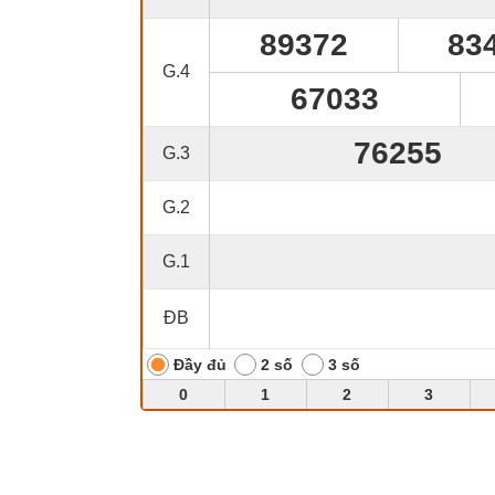
89372
83
G.4
67033
76255
G.3
G.2
G.1
ĐB
0
1
2
3