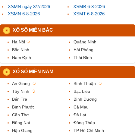
XSMN ngày 3/7/2026
XSMB 6-8-2026
XSMN 6-8-2026
XSMT 6-8-2026
XỔ SỐ MIỀN BẮC
Hà Nội
Quảng Ninh
Bắc Ninh
Hải Phòng
Nam Định
Thái Bình
XỔ SỐ MIỀN NAM
An Giang
Bình Thuận
Tây Ninh
Bạc Liêu
Bến Tre
Bình Dương
Bình Phước
Cà Mau
Cần Thơ
Đà Lạt
Đồng Nai
Đồng Tháp
Hậu Giang
TP Hồ Chí Minh