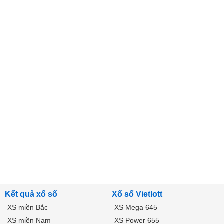
Kết quả xổ số
Xổ số Vietlott
XS miền Bắc
XS Mega 645
XS miền Nam
XS Power 655