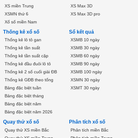
XS miền Trung
XS Max 3D
XSMN thứ 6
XS Max 3D pro
Xổ số miền Nam
Thống kê xổ số
Sổ kết quả
Thống kê lô tô gan
XSMB 10 ngày
Thống kê tần suất
XSMB 30 ngày
Thống kê tần suất cặp
XSMB 60 ngày
Thống kê đầu đuôi lô tô
XSMB 90 ngày
Thống kê 2 số cuối giải ĐB
XSMB 100 ngày
Thống kê GĐB theo tổng
XSMN 30 ngày
Bảng đặc biệt tuần
XSMT 30 ngày
Bảng đặc biệt tháng
Bảng đặc biệt năm
Bảng đặc biệt năm 2026
Quay thử xổ số
Phân tích xổ số
Quay thử XS miền Bắc
Phân tích miền Bắc
Quay thử XS miền Trung
Phân tích miền Trung