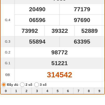
20490
77179
06596
97690
G.4
73992
39322
52889
55894
63395
G.3
98772
G.2
51221
G.1
314542
ĐB
0
1
2
3
4
5
6
7
8
9