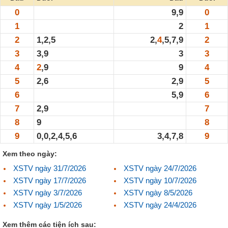
0
9,9
0
1
2
1
2
1,2,5
2,
4
,5,7,9
2
3
3,9
3
3
4
2
,9
9
4
5
2,6
2,9
5
6
5,9
6
7
2,9
7
8
9
8
9
0,0,2,4,5,6
3,4,7,8
9
Xem theo ngày:
XSTV ngày 31/7/2026
XSTV ngày 24/7/2026
XSTV ngày 17/7/2026
XSTV ngày 10/7/2026
XSTV ngày 3/7/2026
XSTV ngày 8/5/2026
XSTV ngày 1/5/2026
XSTV ngày 24/4/2026
Xem thêm các tiện ích sau: